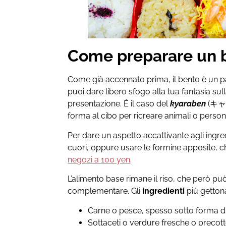
Come preparare un 
Come già accennato prima, il bento è un p
puoi dare libero sfogo alla tua fantasia sull
presentazione. È il caso del
kyaraben
(キャラ
forma al cibo per ricreare animali o persona
Per dare un aspetto accattivante agli ingredi
cuori, oppure usare le formine apposite, c
negozi a 100 yen
.
L’alimento base rimane il riso, che però pu
complementare. Gli
ingredienti
più gettona
Carne o pesce, spesso sotto forma di 
Sottaceti o verdure fresche o precott