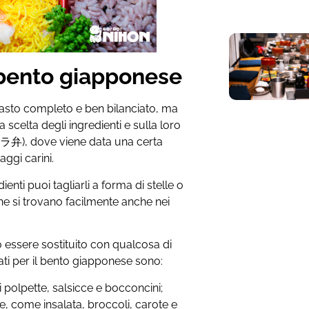
bento giapponese
asto completo e ben bilanciato, ma
a scelta degli ingredienti e sulla loro
弁), dove viene data una certa
ggi carini.
enti puoi tagliarli a forma di stelle o
he si trovano facilmente anche nei
ò essere sostituito con qualcosa di
ti per il bento giapponese sono:
polpette, salsicce e bocconcini;
e, come insalata, broccoli, carote e