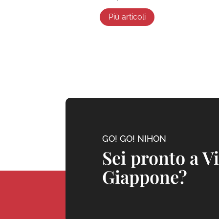
Più articoli
GO! GO! NIHON
Sei pronto a V
Giappone?