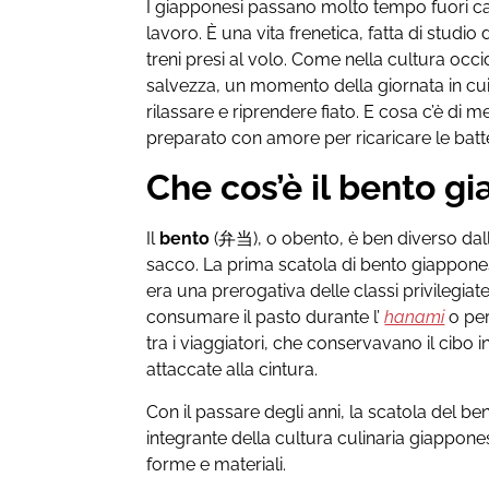
I giapponesi passano molto tempo fuori cas
lavoro. È una vita frenetica, fatta di studi
treni presi al volo. Come nella cultura occi
salvezza, un momento della giornata in cui
rilassare e riprendere fiato. E cosa c’è di
preparato con amore per ricaricare le batt
Che cos’è il bento g
Il
bento
(弁当), o obento, è ben diverso dall
sacco. La prima scatola di bento giappones
era una prerogativa delle classi privilegiat
consumare il pasto durante l’
hanami
o per
tra i viaggiatori, che conservavano il cibo 
attaccate alla cintura.
Con il passare degli anni, la scatola del ben
integrante della cultura culinaria giappone
forme e materiali.