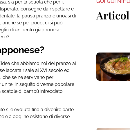
GO! GO! NIH
a, sia per la scuola che per il
o disperato, consegne da rispettare e
Articol
dentale, la pausa pranzo è un’oasi di
, anche se per poco, ci si può
 meglio di un bento giapponese
erie?
iapponese?
’idea che abbiamo noi del pranzo al
e laccata risale al XVI secolo ed
e, che se ne servivano per
 un tè. In seguito divenne popolare
in scatole di bambù intrecciato
to si è evoluta fino a divenire parte
se e a oggi ne esistono di diverse