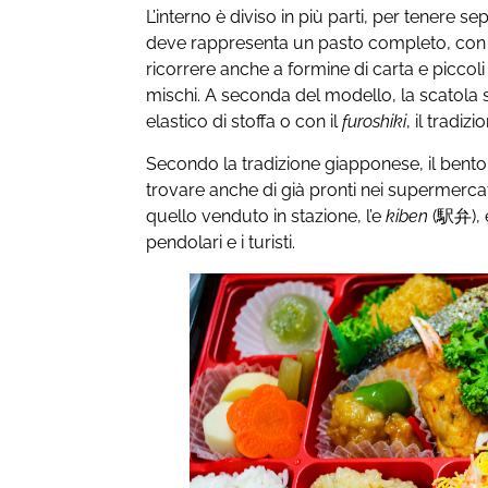
L’interno è diviso in più parti, per tenere s
deve rappresenta un pasto completo, con al
ricorrere anche a formine di carta e piccoli d
mischi. A seconda del modello, la scatola 
elastico di stoffa o con il
furoshiki
, il tradiz
Secondo la tradizione giapponese, il bento
trovare anche di già pronti nei supermercat
quello venduto in stazione, l’e
kiben
(駅弁), è
pendolari e i turisti.