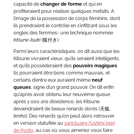
capacité de
changer de forme
et qui en
profiteraient pour réaliser quelques méfaits. A
l’image de la possession de corps féminins, dont
ils prendraient le contrôle en s’infiltrant sous les
ongles des femmes- une technique nommée
kitsune-tsuki
(狐付き).
Parmi leurs caractéristiques, on dit aussi que les
Kitsune vivraient vieux, qu’ils seraient intelligents,
et qu’ils posséderaient des
pouvoirs magiques
.
Ils pourraient être bons comme mauvais, et
certains d’entre eux auraient même
neuf
queues
, signe d’un grand pouvoir. On dit enfin
qu’après avoir obtenu leur neuvième queue
après 1 000 ans d’existence, les Kitsune
deviendraient de beaux renards dorés (天狐,
tenko
). Des renards qu’on peut alors retrouver
en version statufiée au
sanctuaire
Fushimi Inari
de Kyoto
, au cas où vous aimeriez vous faire