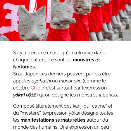
S’il y a bien une chose qu’on retrouve dans
chaque culture, ce sont les
monstres et
fantômes.
Si au Japon ces derniers peuvent parfois être
appelés
ayakashi
ou
mononoke
(comme le
célèbre
Ghibli
), c’est surtout par l’expression
yôkai
(妖怪) qu’on désigne les monstres japonais.
Composé littéralement des kanji du ‘’calme’’ et
du ‘’mystère’’, l’expression yôkai désigne toutes
les
manifestations surnaturelles
autour du
monde des humains. Une expression un peu