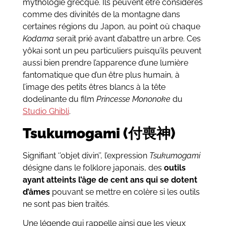
mythologie grecque. Ils peuvent être considérés
comme des divinités de la montagne dans
certaines régions du Japon, au point où chaque
Kodama
serait prié avant d’abattre un arbre. Ces
yôkai sont un peu particuliers puisqu’ils peuvent
aussi bien prendre l’apparence d’une lumière
fantomatique que d’un être plus humain, à
l’image des petits êtres blancs à la tête
dodelinante du film
Princesse Mononoke
du
Studio Ghibli
.
Tsukumogami (付喪神)
Signifiant ‘’objet divin’’, l’expression
Tsukumogami
désigne dans le folklore japonais, des
outils
ayant atteints l’âge de cent ans qui se dotent
d’âmes
pouvant se mettre en colère si les outils
ne sont pas bien traités.
Une légende qui rappelle ainsi que les vieux