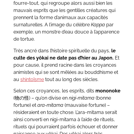
fourre-tout, qui regroupe alors aussi bien les
mauvais esprits que les gentilles créatures qui
prennent la forme d’animaux aux capacités
surnaturelles. A l’image du célèbre
Kappa
par
exemple, un monstre d’eau douce à l’apparence
de tortue.
Très ancré dans l’histoire spirituelle du pays,
le
culte des yôkai ne date pas d’hier au Japon.
Et
pour cause, il prend racine dans les croyances
animistes qui se sont mêlées au bouddhisme et
au
shintoïsme
tout au long des siècles.
Selon ces croyances, les esprits, dits
mononoke
(物の怪) – qu’on divise en
nigi-mitama
(bonne
fortune) et
ara-mitama
(mauvaise fortune) –
résideraient en toute chose. L’ara-mitama serait
ainsi converti en nigi-mitama à l’aide de rituels,
rituels qui pourraient parfois échouer et donner
naissance aux yôkai. Des yôkai alors très