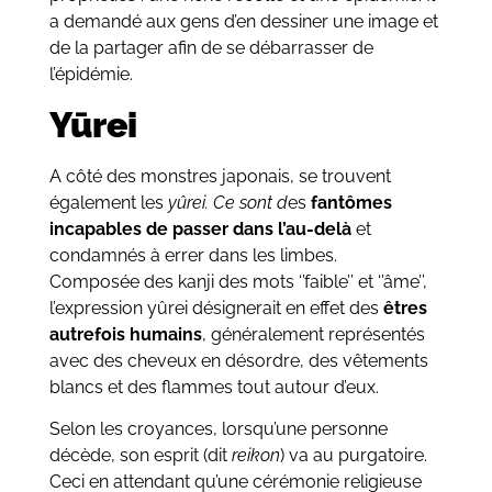
a demandé aux gens d’en dessiner une image et
de la partager afin de se débarrasser de
l’épidémie.
Yūrei
A côté des monstres japonais, se trouvent
également les
yûrei. Ce sont d
es
fantômes
incapables de passer dans l’au-delà
et
condamnés à errer dans les limbes.
Composée des kanji des mots ‘’faible’’ et ‘’âme’’,
l’expression yûrei désignerait en effet des
êtres
autrefois humains
, généralement représentés
avec des cheveux en désordre, des vêtements
blancs et des flammes tout autour d’eux.
Selon les croyances, lorsqu’une personne
décède, son esprit (dit
reikon
) va au purgatoire.
Ceci en attendant qu’une cérémonie religieuse