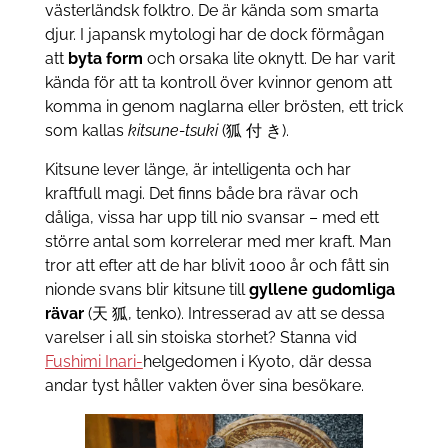
västerländsk folktro. De är kända som smarta
djur. I japansk mytologi har de dock förmågan
att
byta form
och orsaka lite oknytt. De har varit
kända för att ta kontroll över kvinnor genom att
komma in genom naglarna eller brösten, ett trick
som kallas
kitsune-tsuki
(狐 付 き).
Kitsune lever länge, är intelligenta och har
kraftfull magi. Det finns både bra rävar och
dåliga, vissa har upp till nio svansar – med ett
större antal som korrelerar med mer kraft. Man
tror att efter att de har blivit 1000 år och fått sin
nionde svans blir kitsune till
gyllene gudomliga
rävar
(天 狐, tenko). Intresserad av att se dessa
varelser i all sin stoiska storhet? Stanna vid
Fushimi Inari-
helgedomen i Kyoto, där dessa
andar tyst håller vakten över sina besökare.