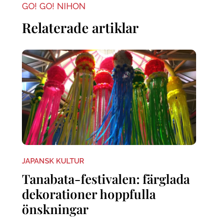
GO! GO! NIHON
Relaterade artiklar
JAPANSK KULTUR
Tanabata-festivalen: färglada
dekorationer hoppfulla
önskningar