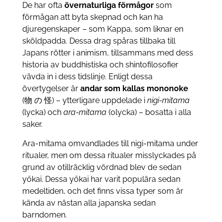
De har ofta
övernaturliga förmågor
som
förmågan att byta skepnad och kan ha
djuregenskaper – som Kappa, som liknar en
sköldpadda. Dessa drag spåras tillbaka till
Japans rötter i animism, tillsammans med dess
historia av buddhistiska och shintofilosofier
vävda in i dess tidslinje. Enligt dessa
övertygelser är
andar som kallas mononoke
(物 の 怪) – ytterligare uppdelade i
nigi-mitama
(lycka) och
ara-mitama
(olycka) – bosatta i alla
saker.
Ara-mitama omvandlades till nigi-mitama under
ritualer, men om dessa ritualer misslyckades på
grund av otillräcklig vördnad blev de sedan
yōkai. Dessa yōkai har varit populära sedan
medeltiden, och det finns vissa typer som är
kända av nästan alla japanska sedan
barndomen.