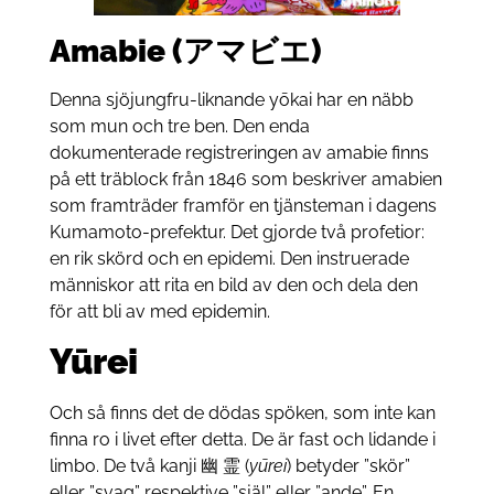
Amabie (アマビエ)
Denna sjöjungfru-liknande yōkai har en näbb
som mun och tre ben. Den enda
dokumenterade registreringen av amabie finns
på ett träblock från 1846 som beskriver amabien
som framträder framför en tjänsteman i dagens
Kumamoto-prefektur. Det gjorde två profetior:
en rik skörd och en epidemi. Den instruerade
människor att rita en bild av den och dela den
för att bli av med epidemin.
Yūrei
Och så finns det de dödas spöken, som inte kan
finna ro i livet efter detta. De är fast och lidande i
limbo. De två kanji 幽 霊 (
yūrei
) betyder ”skör”
eller ”svag” respektive ”själ” eller ”ande”. En