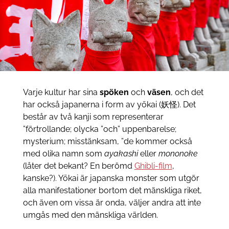
Varje kultur har sina
spöken
och
väsen
, och det
har också japanerna i form av yōkai (妖怪). Det
består av två kanji som representerar
”förtrollande; olycka ”och” uppenbarelse;
mysterium; misstänksam, ”de kommer också
med olika namn som
ayakashi
eller
mononoke
(låter det bekant? En berömd
Ghibli-film
,
kanske?). Yōkai är japanska monster som utgör
alla manifestationer bortom det mänskliga riket,
och även om vissa är onda, väljer andra att inte
umgås med den mänskliga världen.