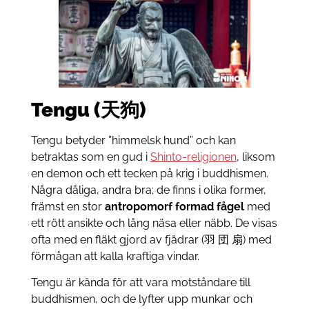
Tengu (天狗)
Tengu betyder ”himmelsk hund” och kan
betraktas som en gud i
Shinto-religionen
, liksom
en demon och ett tecken på krig i buddhismen.
Några dåliga, andra bra; de finns i olika former,
främst en stor
antropomorf formad fågel
med
ett rött ansikte och lång näsa eller näbb. De visas
ofta med en fläkt gjord av fjädrar (羽 団 扇) med
förmågan att kalla kraftiga vindar.
Tengu är kända för att vara motståndare till
buddhismen, och de lyfter upp munkar och