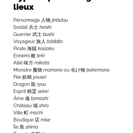
lieux
Personnage
jinbutsu
人物
Soldat
heishi
兵士
Guerrier
bushi
武士
Voyageur
tabibito
旅人
Pirate
kaizoku
海賊
Ennemi
teki
敵
Allié
mikata
味方
Monstre
mamono
ou
bakemono
魔物
化け物
Fée
yousei
妖精
Dragon
ryuu
龍
Esprit
seirei
精霊
Âme
tamashi
魂
Château
shiro
城
Ville
machi
町
Boutique
mise
店
Île
shima
島