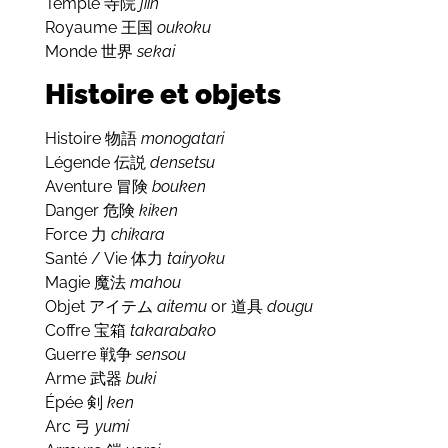
Temple
jiin
寺院
Royaume
oukoku
王国
Monde
sekai
世界
Histoire et objets
Histoire
monogatari
物語
Légende
densetsu
伝説
Aventure
bouken
冒険
Danger
kiken
危険
Force
chikara
力
Santé / Vie
tairyoku
体力
Magie
mahou
魔法
Objet
aitemu
or
dougu
アイテム
道具
Coffre
takarabako
宝箱
Guerre
sensou
戦争
Arme
buki
武器
Épée
ken
剣
Arc
yumi
弓