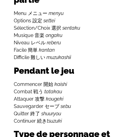
Menu
menyu
メニュー
Options
settei
設定
Sélection/Choix
sentaku
選択
Musique
ongaku
音楽
Niveau
reberu
レベル
Facile
kantan
簡単
Difficile
muzukashii
難しい
Pendant le jeu
Commencer
kaishi
開始
Combat
tatakau
戦う
Attaquer
kougeki
攻撃
Sauvegarder
sebu
セーブ
Quitter
shuuryou
終了
Continuer
tsuzuki
続き
Type de personnage et