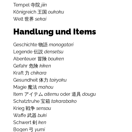
Tempel 寺院
jiin
Königreich 王国
oukoku
Welt 世界
sekai
Handlung und Items
Geschichte 物語
monogatari
Legende 伝説
densetsu
Abenteuer 冒険
bouken
Gefahr 危険
kiken
Kraft 力
chikara
Gesundheit 体力
tairyoku
Magie 魔法
mahou
Item アイテム
aitemu
oder 道具
dougu
Schatztruhe 宝箱
takarabako
Krieg 戦争
sensou
Waffe 武器
buki
Schwert 剣
ken
Bogen 弓
yumi