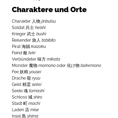
Charaktere und Orte
Charakter 人物
jinbutsu
Soldat 兵士
heishi
Krieger 武士
bushi
Reisender 旅人
tabibito
Pirat 海賊
kaizoku
Feind 敵
teki
Verbündeter 味方
mikata
Monster 魔物
mamono
oder 化け物
bakemono
Fee 妖精
yousei
Drache 龍
ryuu
Geist 精霊
seirei
Seele 魂
tamashi
Schloss 城
shiro
Stadt 町
machi
Laden 店
mise
Insel 島
shima