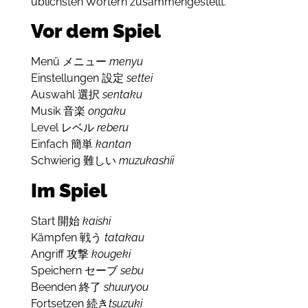
üblichsten Wörtern zusammengestellt.
Vor dem Spiel
Menü メニュー
menyu
Einstellungen 設定
settei
Auswahl 選択
sentaku
Musik 音楽
ongaku
Level レベル
reberu
Einfach 簡単
kantan
Schwierig 難しい
muzukashii
Im Spiel
Start 開始
kaishi
Kämpfen 戦う
tatakau
Angriff 攻撃
kougeki
Speichern セーブ
sebu
Beenden 終了
shuuryou
Fortsetzen 続き
tsuzuki