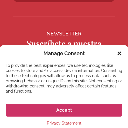
NEWSLETTER
Suscríbete a nuestra
newsletter
Manage Consent
To provide the best experiences, we use technologies like
cookies to store and/or access device information. Consenting
to these technologies will allow us to process data such as
browsing behavior or unique IDs on this site. Not consenting or
Suscríbete
withdrawing consent, may adversely affect certain features
and functions.
Accept
© 2026 株式会社GoGo World
Privacy Statement