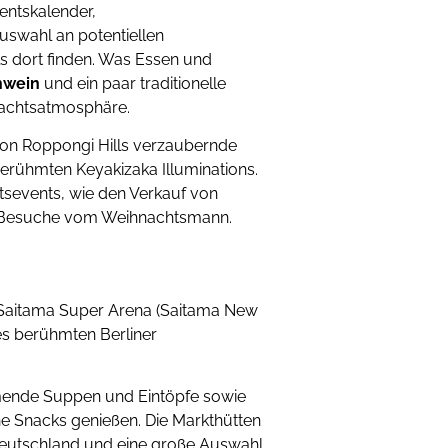
ntskalender,
swahl an potentiellen
s dort finden. Was Essen und
hwein
und ein paar traditionelle
hnachtsatmosphäre.
 von Roppongi Hills verzaubernde
erühmten Keyakizaka Illuminations.
tsevents, wie den Verkauf von
 Besuche vom Weihnachtsmann.
 Saitama Super Arena (Saitama New
es berühmten Berliner
mende Suppen und Eintöpfe sowie
he Snacks genießen. Die Markthütten
eutschland und eine große Auswahl