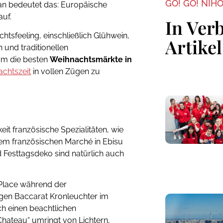
GO! GO! NIH
pan bedeutet das: Europäische
uf.
In Ver
tsfeeling, einschließlich Glühwein,
Artikel
 und traditionellen
um die besten
Weihnachtsmärkte in
chtszeit
in vollen Zügen zu
t französische Spezialitäten, wie
em französischen Marché in Ebisu
 Festtagsdeko sind natürlich auch
Place während der
igen Baccarat Kronleuchter im
h einen beachtlichen
ateau“ umringt von Lichtern,