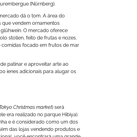
Nurembergue (Nürnberg).
mercado dá o tom. A área do
jas que vendem ornamentos
o, glühwein. O mercado oferece
o stollen, feito de frutas e nozes.
comidas focado em frutos de mar
e patinar e aproveitar arte ao
0 ienes adicionais para alugar os
Tokyo Christmas market
) será
le era realizado no parque Hibiya).
nha e é considerado como um dos
lém das lojas vendendo produtos e
acional, você encontrará uma grande