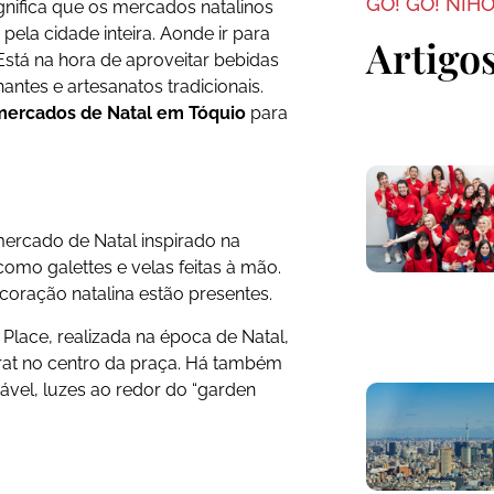
GO! GO! NIH
ignifica que os mercados natalinos
ela cidade inteira. Aonde ir para
Artigo
Está na hora de aproveitar bebidas
antes e artesanatos tradicionais.
mercados de Natal em Tóquio
para
ercado de Natal inspirado na
como galettes e velas feitas à mão.
ecoração natalina estão presentes.
Place, realizada na época de Natal,
at no centro da praça. Há também
vel, luzes ao redor do “garden
.