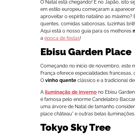
O Natal está chegando! E no Japão, isto s
em estilo europeu começaram a aparecer p
aproveitar o espírito natalino ao máximo? 
quentes, comidas saborosas, luzinhas brilh
Aqui está o nosso guia para os melhores
a
época de festas
!
Ebisu Garden Place
Começando no início de novembro, este m
França oferece especialidades francesas, 
O
vinho quente
clássico e a tradicional d
A
iluminação de inverno
no Ebisu Garden 
é famosa pelo enorme Candelabro Baccar
uma árvore de Natal de tamanho considerá
place château” e outras belas iluminações
Tokyo Sky Tree