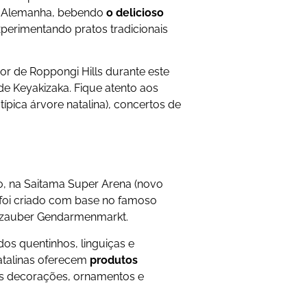
na Alemanha, bebendo
o delicioso
xperimentando pratos tradicionais
r de Roppongi Hills durante este
de Keyakizaka. Fique atento aos
típica árvore natalina), concertos de
, na Saitama Super Arena (novo
 foi criado com base no famoso
tszauber Gendarmenmarkt.
os quentinhos, linguiças e
natalinas oferecem
produtos
s decorações, ornamentos e