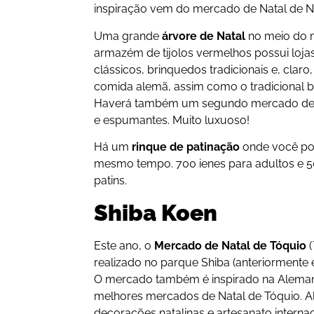
inspiração vem do mercado de Natal de 
Uma grande
árvore de Natal
no meio do 
armazém de tijolos vermelhos possui lo
clássicos, brinquedos tradicionais e, clar
comida alemã, assim como o tradicional bol
Haverá também um segundo mercado de 
e espumantes. Muito luxuoso!
Há um
rinque de patinação
onde você pod
mesmo tempo. 700 ienes para adultos e 50
patins.
Shiba Koen
Este ano, o
Mercado de Natal de Tóquio
(
realizado no parque Shiba (anteriormente e
O mercado também é inspirado na Alema
melhores mercados de Natal de Tóquio. A
decorações natalinas e artesanato intern