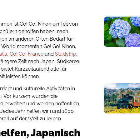
men ist Go! Go! Nihon ein Teil von
chülern geholfen haben, nach
ch an anderen Orten Bedarf für
o! World momentan Go! Go! Nihon,
alia
,
Go! Go! France
und
Studytrip
.
 längere Zeit nach Japan, Südkorea,
ietet Kurzzeitaufenthalte für
lt leisten können.
cht und kulturelle Aktivitäten in
. Vor kurzem wurden die
d erweitert und werden hoffentlich
Jedes Jahr helfen wir rund 1600
all auf der Welt zu lernen.
helfen, Japanisch