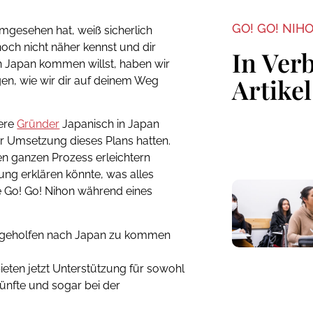
GO! GO! NIH
mgesehen hat, weiß sicherlich
noch nicht näher kennst und dir
In Ver
ch Japan kommen willst, haben wir
Artikel
en, wie wir dir auf deinem Weg
sere
Gründer
Japanisch in Japan
er Umsetzung dieses Plans hatten.
en ganzen Prozess erleichtern
ng erklären könnte, was alles
 Go! Go! Nihon während eines
n geholfen nach Japan zu kommen
ieten jetzt Unterstützung für sowohl
künfte und sogar bei der