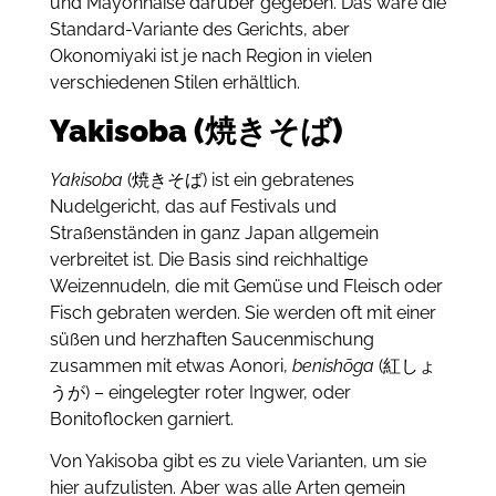
und Mayonnaise darüber gegeben.
Das wäre die
Standard-Variante des Gerichts, aber
Okonomiyaki ist je nach Region in vielen
verschiedenen Stilen erhältlich.
Yakisoba (焼きそば)
Yakisoba
(焼きそば) ist ein gebratenes
Nudelgericht, das auf Festivals und
Straßenständen in ganz Japan allgemein
verbreitet ist.
Die Basis sind reichhaltige
Weizennudeln, die mit Gemüse und Fleisch oder
Fisch gebraten werden.
Sie werden oft mit einer
süßen und herzhaften Saucenmischung
zusammen mit etwas Aonori,
benishōga
(紅しょ
うが) – eingelegter roter Ingwer, oder
Bonitoflocken garniert.
Von Yakisoba gibt es zu viele Varianten, um sie
hier aufzulisten.
Aber was alle Arten gemein