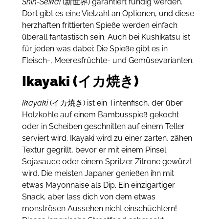
Shin-Seikai
(新世界) garantiert fündig werden.
Dort gibt es eine Vielzahl an Optionen, und diese
herzhaften frittierten Spieße werden einfach
überall fantastisch sein.
Auch bei
Kushikatsu ist
für jeden was dabei: Die Spieße gibt es in
Fleisch-, Meeresfrüchte- und Gemüsevarianten.
Ikayaki (イカ焼き)
Ikayaki
(イカ焼き) ist ein Tintenfisch, der über
Holzkohle auf einem Bambusspieß gekocht
oder in Scheiben geschnitten auf einem Teller
serviert wird.
Ikayaki wird zu einer zarten, zähen
Textur gegrillt, bevor er mit einem Pinsel
Sojasauce oder einem Spritzer Zitrone gewürzt
wird.
Die meisten Japaner genießen ihn mit
etwas Mayonnaise als Dip.
Ein
einzigartiger
Snack, aber lass dich von dem etwas
monströsen Aussehen nicht einschüchtern!