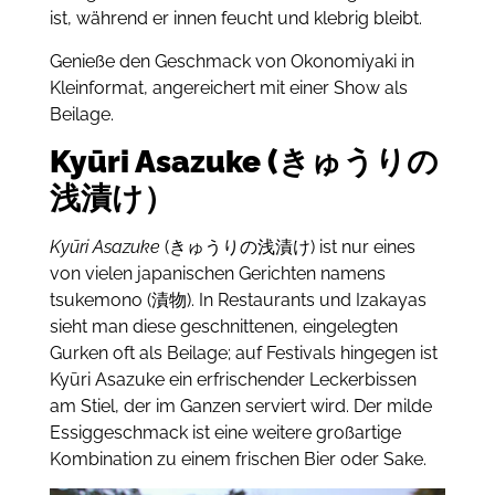
ist, während er innen feucht und klebrig bleibt.
Genieße den Geschmack von Okonomiyaki in
Kleinformat, angereichert mit einer Show als
Beilage.
Kyūri Asazuke (きゅうりの
浅漬け）
Kyūri Asazuke
(きゅうりの浅漬け) ist nur eines
von vielen japanischen Gerichten namens
tsukemono (漬物).
In Restaurants und Izakayas
sieht man diese geschnittenen, eingelegten
Gurken oft als Beilage; a
uf Festivals hingegen ist
Kyūri Asazuke ein erfrischender Leckerbissen
am Stiel, der im Ganzen serviert wird.
Der milde
Essiggeschmack ist eine weitere großartige
Kombination zu einem frischen Bier oder Sake.