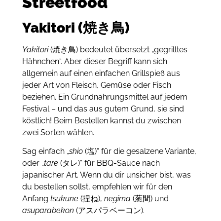
Streetfood
Yakitori (焼き鳥)
Yakitori
(焼き鳥) bedeutet übersetzt „gegrilltes
Hähnchen“.
Aber dieser Begriff kann sich
allgemein auf einen einfachen Grillspieß aus
jeder Art von Fleisch, Gemüse oder Fisch
beziehen.
Ein Grundnahrungsmittel auf jedem
Festival – und das aus gutem Grund, sie sind
köstlich!
Beim Bestellen kannst du zwischen
zwei Sorten wählen.
Sag einfach „
shio
(塩)“ für die gesalzene Variante,
oder „
tare
(タレ)“ für BBQ-Sauce nach
japanischer Art.
Wenn du dir unsicher bist, was
du bestellen sollst, empfehlen wir für den
Anfang
tsukune
(捏ね),
negima
(葱間) und
asuparabekon
(アスパラベーコン).