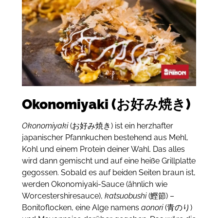
Okonomiyaki (お好み焼き)
Okonomiyaki
(お好み焼き) ist ein herzhafter
japanischer Pfannkuchen bestehend aus Mehl,
Kohl und einem Protein deiner Wahl.
Das alles
wird dann gemischt und auf eine heiße Grillplatte
gegossen.
Sobald es auf beiden Seiten braun ist,
werden Okonomiyaki-Sauce (ähnlich wie
Worcestershiresauce),
katsuobushi
(鰹節) –
Bonitoflocken, eine Alge namens
aonori
(青のり)