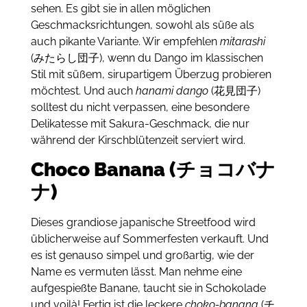
sehen.
Es gibt sie in allen möglichen
Geschmacksrichtungen, sowohl als süße als
auch pikante Variante.
Wir empfehlen
mitarashi
(みたらし団子), wenn du Dango im klassischen
Stil mit süßem, sirupartigem Überzug probieren
möchtest.
Und auch
hanami dango
(花見団子)
solltest du nicht verpassen, eine besondere
Delikatesse mit Sakura-Geschmack, die nur
während der Kirschblütenzeit serviert wird.
Choco Banana (チョコバナ
ナ)
Dieses grandiose japanische Streetfood wird
üblicherweise auf Sommerfesten verkauft.
Und
es ist genauso simpel und großartig, wie der
Name es vermuten lässt.
Man nehme
eine
aufgespießte Banane, taucht sie in Schokolade
und voilà!
Fertig ist die leckere
choko-banana
(チ