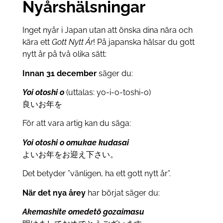
Nyårshälsningar
Inget nyår i Japan utan att önska dina nära och
kära ett
Gott Nytt År
! På japanska hälsar du gott
nytt år på två olika sätt:
Innan 31 december
säger du:
Yoi otoshi o
(uttalas: yo-i-o-toshi-o)
良いお年を
För att vara artig kan du säga:
Yoi otoshi o omukae kudasai
よいお年をお迎え下さい。
Det betyder ”vänligen, ha ett gott nytt år”.
När det nya årey
har börjat säger du:
Akemashite omedet
ō
gozaimasu