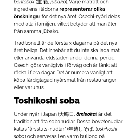
bentobox
(重 箱,
jūbako
). Varje maträtt och
ingrediens i lådorna
representerar olika
önskningar
för det nya året. Osechi-ryōri delas
med alla i familjen, vilket betyder att man äter
från samma jūbako.
Traditionellt är de första 3 dagarna på det nya
året heliga. Det innebär att du inte ska laga mat
eller använda eldstaden under denna period.
Osechi görs vanligtvis i förväg och är tänkt att
räcka i flera dagar. Det är numera vanligt att
köpa färdiglagad nyårsmat från restauranger
eller varuhus.
Toshikoshi soba
Under nyår i Japan (大晦日,
ōmisoka
) är det
tradition att äta sobanudlar. Dessa bovetenudlar
kallas ”årssluts-nudlar” (年越しそば,
toshikoshi
soba
) och serveras i en varm buljong på