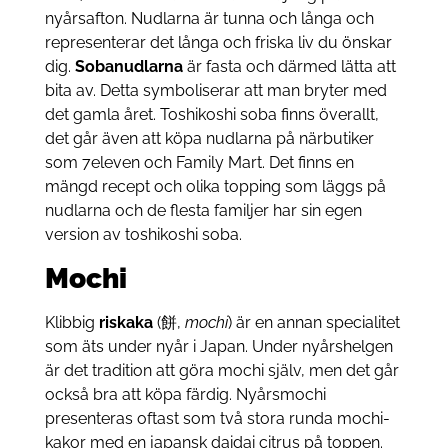
nyårsafton. Nudlarna är tunna och långa och
representerar det långa och friska liv du önskar
dig.
Sobanudlarna
är fasta och därmed lätta att
bita av. Detta symboliserar att man bryter med
det gamla året. Toshikoshi soba finns överallt,
det går även att köpa nudlarna på närbutiker
som 7eleven och Family Mart. Det finns en
mängd recept och olika topping som läggs på
nudlarna och de flesta familjer har sin egen
version av toshikoshi soba.
Mochi
Klibbig
riskaka
(餅,
mochi
) är en annan specialitet
som äts under nyår i Japan. Under nyårshelgen
är det tradition att göra mochi själv, men det går
också bra att köpa färdig. Nyårsmochi
presenteras oftast som två stora runda mochi-
kakor med en japansk daidai citrus på toppen.