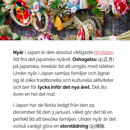
Nyår
i Japan är den absolut viktigaste
högtiden
.
Att fira det japanska nyåret,
Oshogatsu
(お正月)
på japanska, innebär tid att umgås med släkten.
Under nyår i Japan samlas familjer och ägnar
sig åt olika traditionella och kulturella aktiviteter
och ber för
lycka inför det nya året.
Det äts
även en hel del mat.
I Japan har de flesta ledigt från den 29
december till den 3 januari, vilket gör det till en
perfekt tid att besöka familjen. Under nyår är det
också vanligt göra en
storstädning
(お掃除,