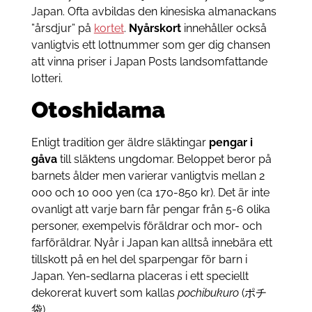
Japan. Ofta avbildas den kinesiska almanackans
”årsdjur” på
kortet
.
Nyårskort
innehåller också
vanligtvis ett lottnummer som ger dig chansen
att vinna priser i Japan Posts landsomfattande
lotteri.
Otoshidama
Enligt tradition ger äldre släktingar
pengar i
gåva
till släktens ungdomar. Beloppet beror på
barnets ålder men varierar vanligtvis mellan 2
000 och 10 000 yen (ca 170-850 kr). Det är inte
ovanligt att varje barn får pengar från 5-6 olika
personer, exempelvis föräldrar och mor- och
farföräldrar. Nyår i Japan kan alltså innebära ett
tillskott på en hel del sparpengar för barn i
Japan. Yen-sedlarna placeras i ett speciellt
dekorerat kuvert som kallas
pochibukuro
(ポチ
袋).