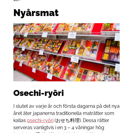
Nyårsmat
Osechi-ryōri
I slutet av varje år och första dagarna på det nya
året äter japanerna traditionella maträtter som
kallas
osechi-ryōri
(おせち料理). Dessa rätter
serveras vanligtvis i en 3 – 4 våningar hög