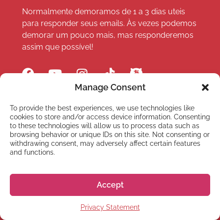
Normalmente demoramos de 1 a 3 dias uteis
para responder seus emails. Às vezes podemos
demorar um pouco mais, mas responderemos
assim que possível!
Manage Consent
To provide the best experiences, we use technologies like
LINKS
cookies to store and/or access device information. Consenting
to these technologies will allow us to process data such as
Cursos online
browsing behavior or unique IDs on this site. Not consenting or
withdrawing consent, may adversely affect certain features
Webinars e eventos
and functions.
Sobre Nós
Accept
FAQ
Privacy Statement
Hiragana Quest