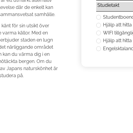
r ett utmärkt alternativ
levelse där de enkelt kan
t sammansvetsat samhälle.
Studentboen
Hjälp att hitt
känt för sin utsikt över
WIFI tillgängli
e varma källor. Med en
 erbjuder staden en lugn
Hjälp att hitt
 det närliggande området
Engelsktaland
n kan du värma dig i en
snötäckta bergen. Om du
 av Japans naturskönhet är
 studera på.