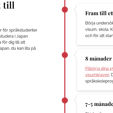
till
Fram till e
Börja undersöka
visum, skola. 
r för språkstudenter
och för att sta
studera i Japan
för dig till att
apan, du kan lita på
8 månader
Påbörja dina 15
visumkraven
. 
språkskoleprog
7-5 månade