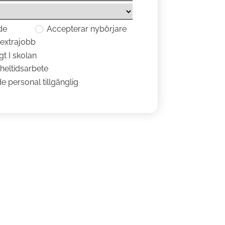
de
Accepterar nybörjare
a extrajobb
gt I skolan
a heltidsarbete
e personal tillgänglig