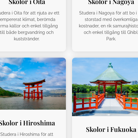
Skolor i Oita
Skolor i Nagoya
dera i Oita för att njuta av ett
Studera i Nagoya för att bo i
tempererat klimat, berömda
storstad med överkomliga
rma källor och enkel tillgång
kostnader, en rik samurajhisto
till både bergvandring och
och enkel tillgång till Ghibl
kuststränder.
Park.
Skolor i Hiroshima
Skolor i Fukuoka
Studera i Hiroshima för att