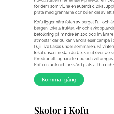
huvudstaden i Yamanashi-prefekturen. Det ä
för dem som vill ha en autentisk, lokal upp
prata med grannarna och bli en del av et
Kofu ligger nära foten av berget Fuji och är 
bergen, lokala frukter, vin och avkoppland
befolkning på mindre än 200 000 invånare
atmosfär där du kan vandra eller campa i
Fuji Five Lakes under sommaren. På vinter
lokal onsen medan du blickar ut över de 
föredrar ett lugnare tempo och vill omges
Kofu en unik och prisvärd plats att bo och
Komma igång
Skolor i
Kofu