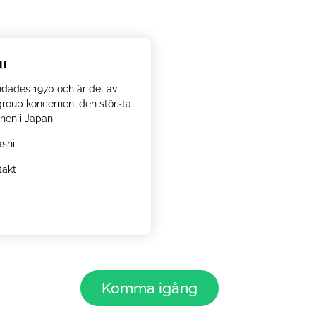
u
dades 1970 och är del av
group koncernen, den största
nen i Japan.
shi
takt
Komma igång