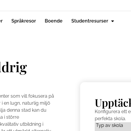
er
Språkresor
Boende
Studentresurser
ldrig
denter som vill fokusera på
Upptäc
i en lugn, naturlig miljö
lja denna stad kan du
Konfigurera ett ell
 i större
perfekta skola.
alitativ utbildning i