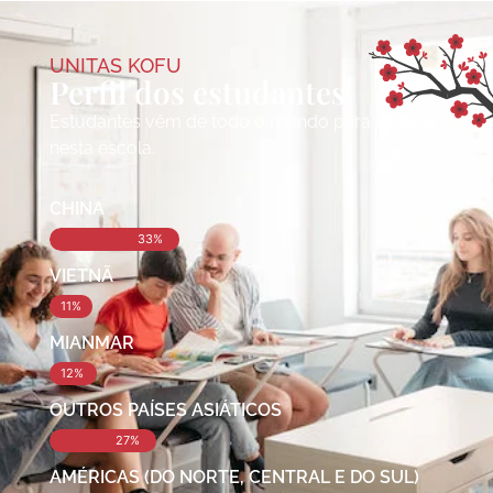
UNITAS KOFU
Perfil dos estudantes
Estudantes vêm de todo o mundo para estudar
nesta escola.
CHINA
33%
VIETNÃ
11%
MIANMAR
12%
OUTROS PAÍSES ASIÁTICOS
27%
AMÉRICAS (DO NORTE, CENTRAL E DO SUL)