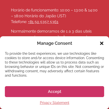
Horário de funcionamento: 10:00 – 13:00 & 14:00
– 18:00 Horário do Japão (JST)
Telefone:
+81 50 5357 5361
Normalmente demoramos de 1 a 3 dias uteis
para responder seus emails. Às vezes podemos
demorar um pouco mais, mas responderemos
Manage Consent
assim que possível!
To provide the best experiences, we use technologies like
cookies to store and/or access device information. Consenting
to these technologies will allow us to process data such as
browsing behavior or unique IDs on this site. Not consenting or
withdrawing consent, may adversely affect certain features
and functions.
LINKS
Cursos online
Accept
Webinars e eventos
Privacy Statement
Sobre Nós