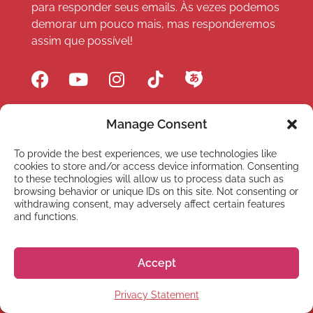
para responder seus emails. Às vezes podemos
demorar um pouco mais, mas responderemos
assim que possível!
Manage Consent
LINKS
To provide the best experiences, we use technologies like
Cursos online
cookies to store and/or access device information. Consenting
to these technologies will allow us to process data such as
Webinars e eventos
browsing behavior or unique IDs on this site. Not consenting or
withdrawing consent, may adversely affect certain features
Sobre Nós
and functions.
FAQ
Accept
Hiragana Quest
Privacy Statement
Seguro saúde e seguro viagem