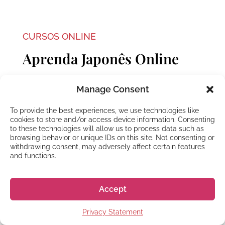
CURSOS ONLINE
Aprenda Japonês Online
Nossos cursos online trazem o conteúdo das
Manage Consent
melhores escolas de idioma do Japão
diretamente para seu computador, tablet ou
To provide the best experiences, we use technologies like
celular, para que você possa aprender de
cookies to store and/or access device information. Consenting
to these technologies will allow us to process data such as
qualquer lugar do mundo.
browsing behavior or unique IDs on this site. Not consenting or
withdrawing consent, may adversely affect certain features
and functions.
Saiba mais
Accept
Privacy Statement