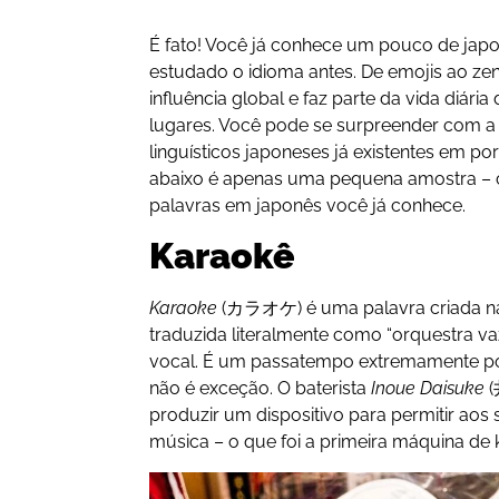
É fato! Você já conhece um pouco de ja
estudado o idioma antes. De emojis ao ze
influência global e faz parte da vida diár
lugares. Você pode se surpreender com 
linguísticos japoneses já existentes em por
abaixo é apenas uma pequena amostra – c
palavras em japonês você já conhece.
Karaokê
Karaoke
(カラオケ) é uma palavra criada na
traduzida literalmente como “orquestra v
vocal. É um passatempo extremamente po
não é exceção. O baterista
Inoue Daisuke
(
produzir um dispositivo para permitir aos
música – o que foi a primeira máquina de 