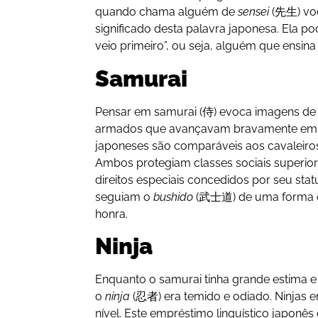
quando chama alguém de
sensei
(先生) vo
significado desta palavra japonesa. Ela p
veio primeiro”, ou seja, alguém que ensin
Samurai
Pensar em samurai (侍) evoca imagens de 
armados que avançavam bravamente em di
japoneses são comparáveis aos cavaleiros
Ambos protegiam classes sociais superio
direitos especiais concedidos por seu st
seguiam o
bushido
(武士道) de uma forma ou
honra.
Ninja
Enquanto o samurai tinha grande estima e
o
ninja
(忍者) era temido e odiado. Ninjas 
nível. Este empréstimo linguístico japonês