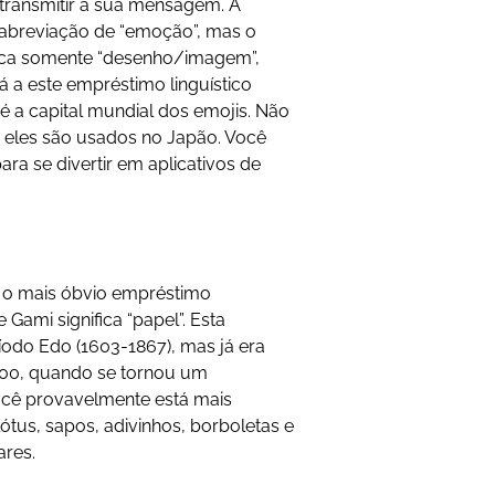
ransmitir a sua mensagem. A
 abreviação de “emoção”, mas o
fica somente “desenho/imagem”,
 dá a este empréstimo linguístico
é a capital mundial dos emojis. Não
 eles são usados no Japão. Você
ara se divertir em aplicativos de
 o mais óbvio empréstimo
e Gami significa “papel”. Esta
ríodo Edo (1603-1867), mas já era
900, quando se tornou um
ocê provavelmente está mais
ótus, sapos, adivinhos, borboletas e
ares.