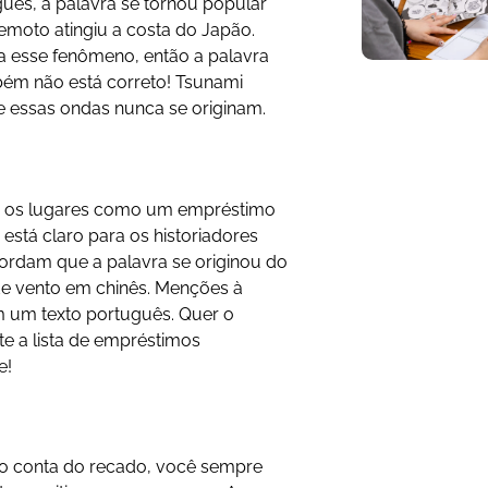
uês, a palavra se tornou popular
emoto atingiu a costa do Japão.
 esse fenômeno, então a palavra
bém não está correto! Tsunami
de essas ondas nunca se originam.
os os lugares como um empréstimo
está claro para os historiadores
ordam que a palavra se originou do
de vento em chinês. Menções à
 um texto português. Quer o
ste a lista de empréstimos
e!
o conta do recado, você sempre