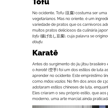
Tofu
No ocidente, Tofu (豆腐) costuma ser uma d
vegetarianos. Mas no oriente, é um ingre
variedade de pratos que os carnívoros ad
muitos pratos deliciosos da culinária japo
tofu
(揚げ出し豆腐), cuja palavra se origino
dòufu
.
Karatê
Antes do surgimento do jiu jitsu brasileir
o
karatê
(空手) foi um dos estilos de luta a
aprender no ocidente. Este empréstimo lin
como
mãos vazias
. No fim dos anos de 1
adotaram estilos chineses de luta, enqua
Eles criaram o seu próprio estilo, que aos
moderno, uma arte marcial ainda pratica