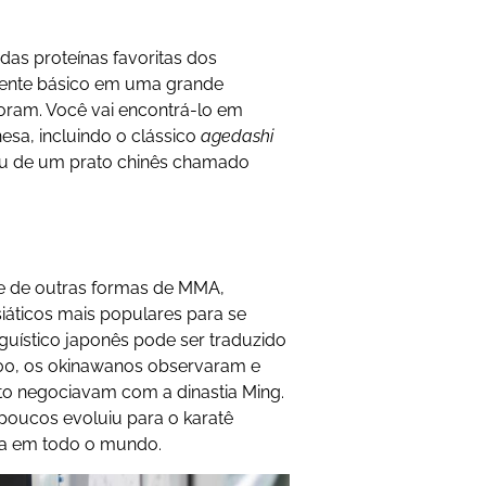
as proteínas favoritas dos
diente básico em uma grande
oram. Você vai encontrá-lo em
nesa, incluindo o clássico
agedashi
u de um prato chinês chamado
o e de outras formas de MMA,
siáticos mais populares para se
guístico japonês pode ser traduzido
300, os okinawanos observaram e
nto negociavam com a dinastia Ming.
 poucos evoluiu para o karatê
da em todo o mundo.