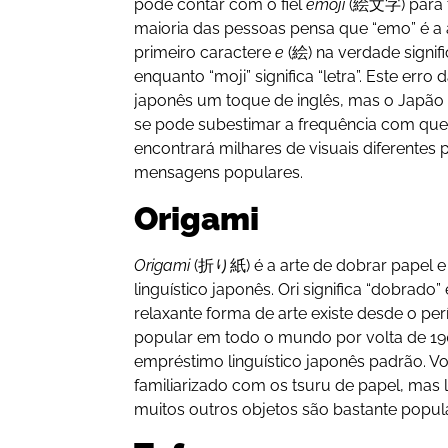
pode contar com o fiel
emoji
(絵文字) para t
maioria das pessoas pensa que “emo” é a
primeiro caractere
e
(絵) na verdade signi
enquanto “moji” significa “letra”. Este erro
japonês um toque de inglês, mas o Japão 
se pode subestimar a frequência com que
encontrará milhares de visuais diferentes p
mensagens populares.
Origami
Origami
(折り紙) é a arte de dobrar papel e
linguístico japonês. Ori significa “dobrado” 
relaxante forma de arte existe desde o pe
popular em todo o mundo por volta de 1
empréstimo linguístico japonês padrão. V
familiarizado com os tsuru de papel, mas l
muitos outros objetos são bastante popul