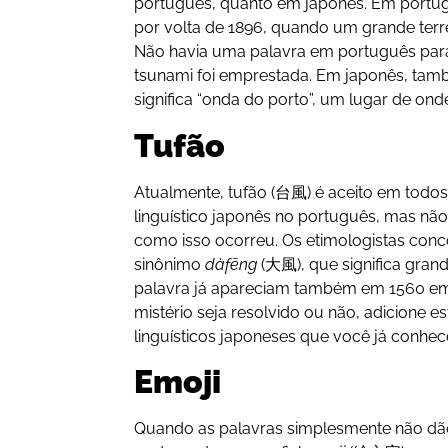
português, quanto em japonês. Em portug
por volta de 1896, quando um grande terr
Não havia uma palavra em português para
tsunami foi emprestada. Em japonês, tam
significa “onda do porto”, um lugar de on
Tufão
Atualmente, tufão (台風) é aceito em tod
linguístico japonês no português, mas não 
como isso ocorreu. Os etimologistas conc
sinônimo
dàfēng
(大風), que significa gran
palavra já apareciam também em 1560 em
mistério seja resolvido ou não, adicione e
linguísticos japoneses que você já conhec
Emoji
Quando as palavras simplesmente não dã