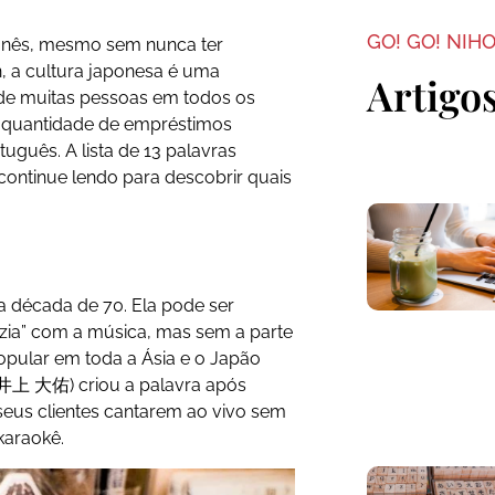
GO! GO! NIH
ponês, mesmo sem nunca ter
n, a cultura japonesa é uma
Artigo
ia de muitas pessoas em todos os
a quantidade de empréstimos
tuguês. A lista de 13 palavras
ontinue lendo para descobrir quais
 década de 70. Ela pode ser
azia” com a música, mas sem a parte
pular em toda a Ásia e o Japão
井上 大佑) criou a palavra após
 seus clientes cantarem ao vivo sem
karaokê.