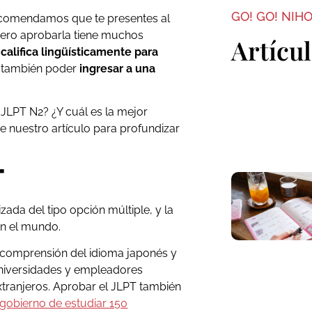
GO! GO! NIH
recomendamos que te presentes al
 pero aprobarla tiene muchos
Artícu
e
califica lingüísticamente para
á también poder
ingresar a una
 JLPT N2? ¿Y cuál es la mejor
 nuestro artículo para profundizar
T
ada del tipo opción múltiple, y la
en el mundo.
 comprensión del idioma japonés y
 universidades y empleadores
xtranjeros. Aprobar el JLPT también
 gobierno de estudiar 150