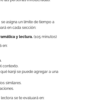
m
 se asigna un límite de tiempo a
uará en cada sección:
ramática y lectura.
(105 minutos)
á en:
a.
el contexto.
qué kanji se puede agregar a una
os similares.
raciones.
lectora se te evaluará en: