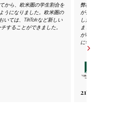
米人へのサービス認知度が低いこと
在校生の多国籍化
を訪問してもらうことができませんで
え、世界的な留学展
ワークを持っているということを聞き
話を伺い、是非神
学生から問い合わせをいただくケース
年後、「そろそろ
アの学生も、欧米の学生も楽しそう
ので、律儀に約束
それからはコンス
コミュニカ学