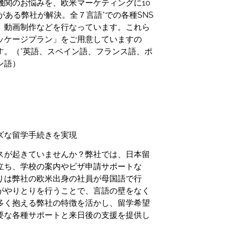
関のお悩みを、欧米マーケティングに10
ある弊社が解決。全７言語*での各種SNS
、動画制作などを行なっています。これら
ッケージプラン」をご用意していますの
す。（*英語、スペイン語、フランス語、ポ
ン語）
ズな留学手続きを実現
スが起きていませんか？弊社では、日本留
立ち、学校の案内やビザ申請サポートな
りは弊社の欧米出身の社員が母国語で行
がやりとりを行うことで、言語の壁をなく
多く抱える弊社の特徴を活かし、留学希望
要な各種サポートと来日後の支援を提供し