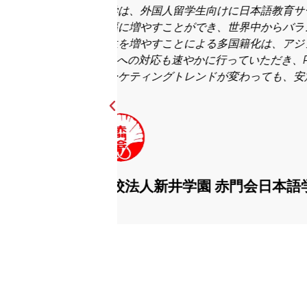
、欧米圏の学生割合を
弊校は日本国内にいる日本人・外国
りました。欧米圏の
が長年の課題でした。弊校でSNS
kTokなど新しい
した。そんな時、GoGo Worl
ことができました。
ました。弊社のサービスについてGo
が増え、弊校のグローバル化にも大
に学校生活を送っています。
21世紀アカデメイア