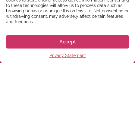
cookies to store and/or access device information. Consenting
to these technologies will allow us to process data such as
browsing behavior or unique IDs on this site. Not consenting or
withdrawing consent, may adversely affect certain features
and functions.
Accept
NEWSLETTER
Privacy Statement
Registrati alla nostra
Newsletter
Registrati