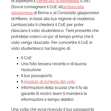
di aspettare il
certificato di eleggibilità
(CoE).
Dovrai consegnare il CoE all’
ambasciata
giapponese
di Roma o al Consolato giapponese
di Milano, in base alla tua regione di residenza.
L’ambasciata ti chiederà il CoE per poter
rilasciare il visto studentesco. Tieni presente che
potrebbe volerci un po’ di tempo prima che il
visto venga rilasciato.
Per convertire il CoE in
visto studentesco hai bisogno di:
Il CoE
Una foto tessera recente e di buona
risoluzione
Il tuo passaporto
Il
modulo di richiesta del visto
Informazioni della scuola che ti fa da
garante (il nostro team ti manderà le
informazioni a tempo debito)
Una volta che avrai ricevuto il tuo passaporto