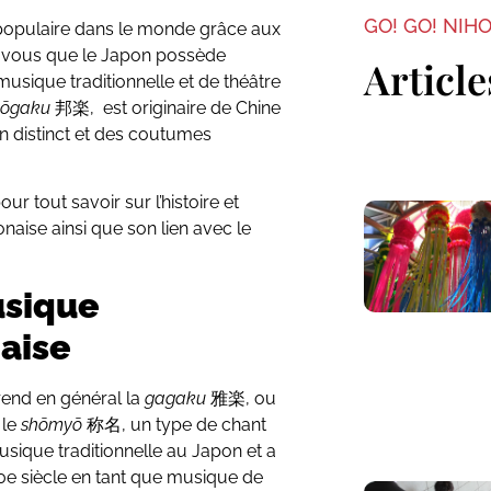
GO! GO! NIH
populaire dans le monde grâce aux
ez-vous que le Japon possède
Article
musique traditionnelle et de théâtre
hōgaku
邦楽, est originaire de Chine
n distinct et des coutumes
ur tout savoir sur l’histoire et
onaise ainsi que son lien avec le
usique
naise
rend en général la
gagaku
雅楽, ou
 le
shōmyō
称名, un type de chant
usique traditionnelle au Japon et a
10e siècle en tant que musique de