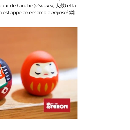
bour de hanche (
ōtsuzumi
, 大鼓) et la
on est appelée ensemble
hayashi
(囃