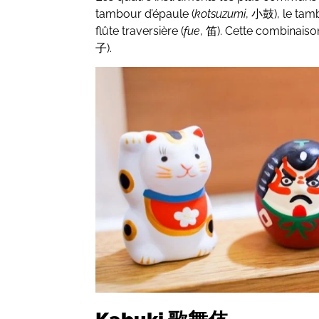
tambour d’épaule (
kotsuzumi
,
小鼓), le tam
flûte traversière (
fue
, 笛). Cette combinais
子).