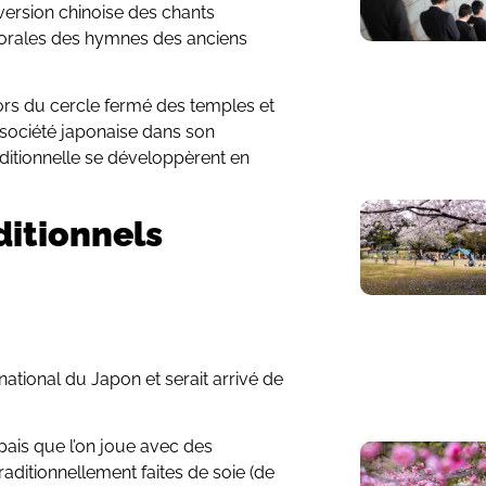
 version chinoise des chants
s orales des hymnes des anciens
ors du cercle fermé des temples et
a société japonaise dans son
ditionnelle se développèrent en
ditionnels
ational du Japon et serait arrivé de
pais que l’on joue avec des
raditionnellement faites de soie (de