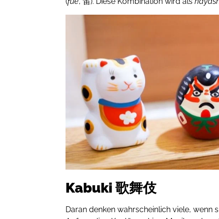
(
fue
, 笛). Diese Kombination wird als
h
ayash
Kabuki 歌舞伎
Daran denken wahrscheinlich viele, wenn s