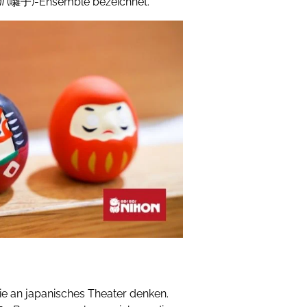
i
(囃子)-Ensemble bezeichnet.
ie an japanisches Theater denken.