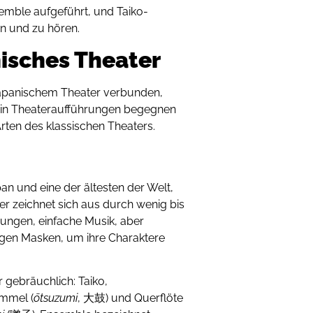
emble aufgeführt, und Taiko-
en und zu hören.
nisches Theater
t japanischem Theater verbunden,
t in Theateraufführungen begegnen
Arten des klassischen Theaters.
pan und eine der ältesten der Welt,
er zeichnet sich aus durch wenig bis
ngen, einfache Musik, aber
agen Masken, um ihre Charaktere
 gebräuchlich: Taiko,
ommel (
ōtsuzumi
, 大鼓) und Querflöte