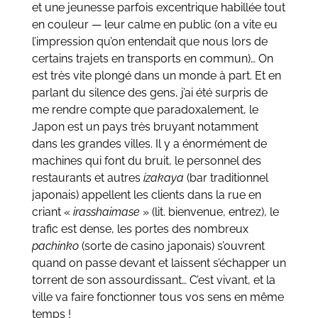
et une jeunesse parfois excentrique habillée tout
en couleur — leur calme en public (on a vite eu
l’impression qu’on entendait que nous lors de
certains trajets en transports en commun)… On
est très vite plongé dans un monde à part. Et en
parlant du silence des gens, j’ai été surpris de
me rendre compte que paradoxalement, le
Japon est un pays très bruyant notamment
dans les grandes villes. Il y a énormément de
machines qui font du bruit, le personnel des
restaurants et autres
izakaya
(bar traditionnel
japonais) appellent les clients dans la rue en
criant «
irasshaimase
» (lit. bienvenue, entrez), le
trafic est dense, les portes des nombreux
pachinko
(sorte de casino japonais) s’ouvrent
quand on passe devant et laissent s’échapper un
torrent de son assourdissant… C’est vivant, et la
ville va faire fonctionner tous vos sens en même
temps !