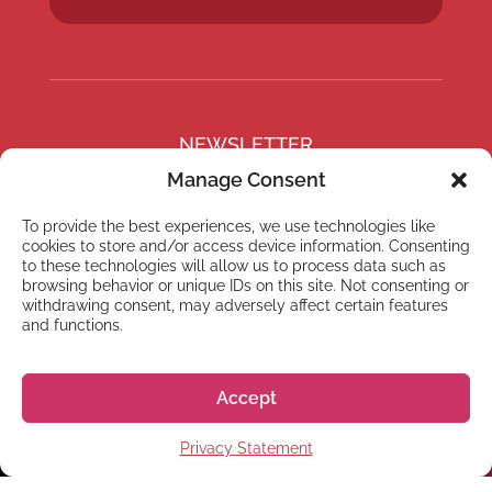
NEWSLETTER
Abonnez-vous à notre
Manage Consent
Newsletter
To provide the best experiences, we use technologies like
cookies to store and/or access device information. Consenting
to these technologies will allow us to process data such as
browsing behavior or unique IDs on this site. Not consenting or
withdrawing consent, may adversely affect certain features
and functions.
S'abonner
Accept
Privacy Statement
© 2026 株式会社GoGo World