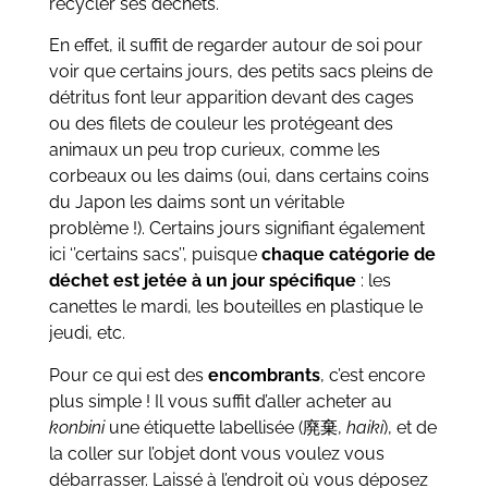
recycler ses déchets.
En effet, il suffit de regarder autour de soi pour
voir que certains jours, des petits sacs pleins de
détritus font leur apparition devant des cages
ou des filets de couleur les protégeant des
animaux un peu trop curieux, comme les
corbeaux ou les daims (oui, dans certains coins
du Japon les daims sont un véritable
problème !). Certains jours signifiant également
ici ‘’certains sacs’’, puisque
chaque catégorie de
déchet est jetée à un jour spécifique
: les
canettes le mardi, les bouteilles en plastique le
jeudi, etc.
Pour ce qui est des
encombrants
, c’est encore
plus simple ! Il vous suffit d’aller acheter au
konbini
une étiquette labellisée (廃棄,
haiki
), et de
la coller sur l’objet dont vous voulez vous
débarrasser. Laissé à l’endroit où vous déposez