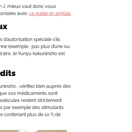
our-J, mieux vaut donc vous
torisées avec
ce guide en anglais
.
ux
d’autorisation spéciale s’ils
nne (exemple : pas plus d’une ou
traire, le Yunyu kakuninsho est
dits
insho , vérifiez bien auprès des
 que vos médicaments sont
molécules restent strictement
as par exemple des stimulants
 contenant plus de 10 % de