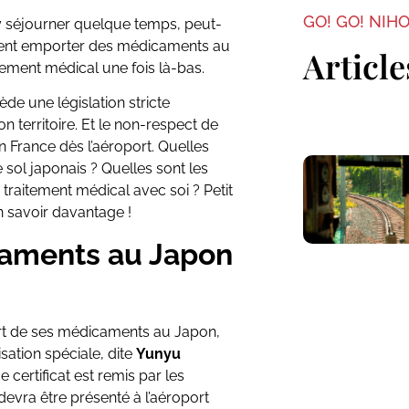
GO! GO! NIH
y séjourner quelque temps, peut-
ent emporter des médicaments au
Article
itement médical une fois là-bas.
e une législation stricte
 territoire. Et le non-respect de
n France dès l’aéroport. Quelles
e sol japonais ? Quelles sont les
raitement médical avec soi ? Petit
n savoir davantage !
aments au Japon
part de ses médicaments au Japon,
sation spéciale, dite
Yunyu
e certificat est remis par les
devra être présenté à l’aéroport