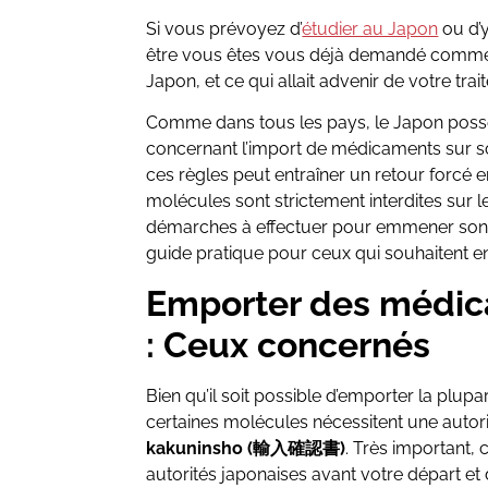
Si vous prévoyez d’
étudier au Japon
ou d’
être vous êtes vous déjà demandé comm
Japon, et ce qui allait advenir de votre tra
Comme dans tous les pays, le Japon possèd
concernant l’import de médicaments sur son
ces règles peut entraîner un retour forcé e
molécules sont strictement interdites sur l
démarches à effectuer pour emmener son t
guide pratique pour ceux qui souhaitent e
Emporter des médic
: Ceux concernés
Bien qu’il soit possible d’emporter la plu
certaines molécules nécessitent une autori
kakuninsho (輸入確認書)
. Très important, c
autorités japonaises avant votre départ et 