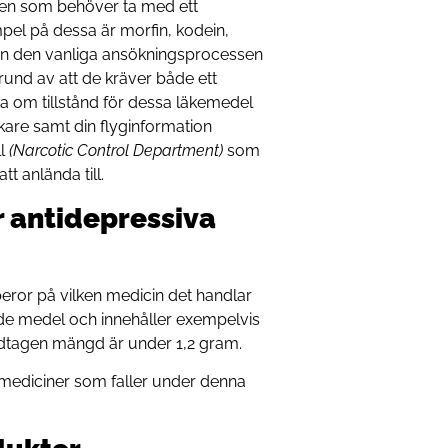
den som behöver ta med ett
mpel på dessa är morfin, kodein,
 från den vanliga ansökningsprocessen
rund av att de kräver både ett
a om tillstånd för dessa läkemedel
äkare samt din flyginformation
ll
(Narcotic Control Department)
som
 anlända till.
 antidepressiva
ror på vilken medicin det handlar
de medel och innehåller exempelvis
edtagen mängd är under 1,2 gram.
mediciner som faller under denna