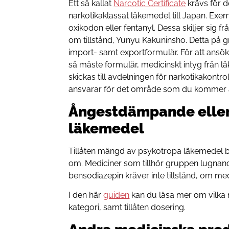
Ett så kallat
Narcotic Certificate
krävs för 
narkotikaklassat läkemedel till Japan. Exe
oxikodon eller fentanyl. Dessa skiljer sig
om tillstånd, Yunyu Kakuninsho. Detta på g
import- samt exportformulär. För att ansök
så måste formulär, medicinskt intyg från l
skickas till avdelningen för narkotikakontro
ansvarar för det område som du kommer att
Ångestdämpande eller
läkemedel
Tillåten mängd av psykotropa läkemedel be
om. Mediciner som tillhör gruppen lugnan
bensodiazepin kräver inte tillstånd, om m
I den här
guiden
kan du läsa mer om vilka 
kategori, samt tillåten dosering.