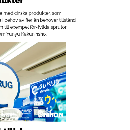
dukter
riga medicinska produkter, som
du i behov av fler än behöver tillstånd
 till exempel för-fyllda sprutor
 om Yunyu Kakuninsho.