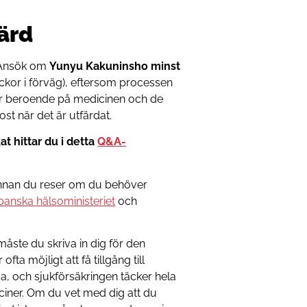
färd
. Ansök om
Yunyu Kakuninsho minst
 veckor i förväg), eftersom processen
kor beroende på medicinen och de
ost när det är utfärdat.
at hittar du i detta
Q&A-
id innan du reser om du behöver
panska hälsoministeriet
och
åste du skriva in dig för den
r ofta möjligt att få tillgång till
 och sjukförsäkringen täcker hela
iner. Om du vet med dig att du