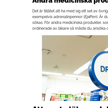
Andra medicinska pro
Det är tillåtet att ha med sig ett set av öv
exempelvis adrenalinpennor (
EpiPen
). Är 
sökas. För andra medicinska produkter, som
ordinerade av läkare så måste du ansöka