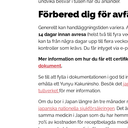
undvika besvär i tullen när du anländer.
Förbered dig för av
Generellt kan handläggningstiden variera
14 dagar innan avresa
(helst två till fyra
kan ta från några dagar upp till flera vec
kontroller som krävs. Du får intyget via e-p
Mer information om hur du får ett certifik
dokument
.
Se till att fylla i dokumentationen i god t
erhålla ett Yunyu Kakuninsho. Besök det
ja
tullverket
för mer information.
Om du bor i Japan längre än tre månader m
japanska nationella sjukförsäkringen
. Det ä
samma medicin i Japan som du har hemma,
70% av kostnaden för receptbelagda medic