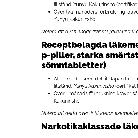
tillstånd, Yunyu Kakuninsho (certifika
Över två månaders förbrukning kräver s
Yunyu Kakuninsho
Notera att även engångslinser faller under 
Receptbelagda läkemed
p-piller, starka smärts
sömntabletter)
Att ta med läkemedel till Japan för 
tillstånd,
Yunyu Kakuninsho
(certifikat
Över 1 månads förbrukning kräver särsk
Kakuninsho
Notera att detta även inkluderar exempelvis 
Narkotikaklassade lä