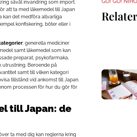
GO! GO! NIH
kring såväl invandring som import.
ör att ta med läkemedel till Japan
Relater
ta kan det medföra allvarliga
empel konfiskering, böter eller i
kategorier
: generella mediciner
kemedel samt läkemedel som kan
assade preparat, psykofarmaka,
 utrustning. Beroende på
ntitet samt till vilken kategori
isa tillstånd vid ankomst till Japan.
genom processen för hur du gör för
 till Japan: de
ver ta med dig kan reglerna kring