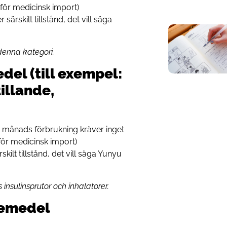
t för medicinsk import)
ärskilt tillstånd, det vill säga
denna kategori.
el (till exempel:
tillande,
en månads förbrukning kräver inget
 för medicinsk import)
ilt tillstånd, det vill säga Yunyu
insulinsprutor och inhalatorer.
kemedel