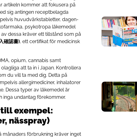
r artikeln kommer att fokusera på
 med sig antingen receptbelagda
mpelvis huvudvärkstabletter, dagen-
psykofarmaka, psykotropa läkemedel
av dessa kräver ett tillstånd som på
(輸入確認書)
, ett certifikat för medicinsk
MDMA, opium, cannabis samt
lagliga att ta in i Japan. Kontrollera
om du vill ta med dig. Detta på
pelvis allergimediciner, inhalatorer
e. Dessa typer av läkemedel är
 och inga undantag förekommer.
till exempel:
r, nässpray)
vå månaders förbrukning kräver inget