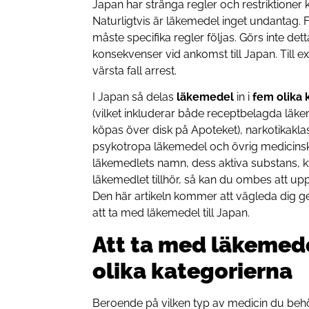
Japan har stränga regler och restriktioner 
Naturligtvis är läkemedel inget undantag. F
måste specifika regler följas. Görs inte det
konsekvenser vid ankomst till Japan. Till ex
värsta fall arrest.
I Japan så delas
läkemedel
in i
fem olika 
(vilket inkluderar både receptbelagda lä
köpas över disk på Apoteket), narkotikakl
psykotropa läkemedel och övrig medicinsk
läkemedlets namn, dess aktiva substans, kva
läkemedlet tillhör, så kan du ombes att uppv
Den här artikeln kommer att vägleda dig 
att ta med läkemedel till Japan.
Att ta med läkemedel
olika kategorierna
Beroende på vilken typ av medicin du behö