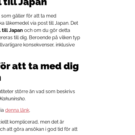
till Japan
som gäller för att ta med
cka läkemedel via post till Japan. Det
 till Japan
och om du gör detta
eras till dig. Beroende på vilken typ
llvarligare konsekvenser, inklusive
ör att ta med dig
n
ntiteter större än vad som beskrivs
 Kakuninsho
.
via
denna länk
.
eciellt komplicerad, men det är
och att göra ansökan i god tid för att