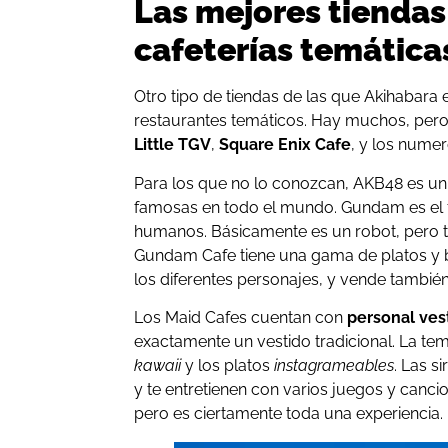
Las mejores tiendas
cafeterías temática
Otro tipo de tiendas de las que Akihabara 
restaurantes temáticos. Hay muchos, per
Little TGV
,
Square Enix Cafe
, y los nume
Para los que no lo conozcan, AKB48 es u
famosas en todo el mundo. Gundam es e
humanos. Básicamente es un robot, pero t
Gundam Cafe tiene una gama de platos y 
los diferentes personajes, y vende tambié
Los Maid Cafes cuentan con
personal vest
exactamente un vestido tradicional. La temá
kawaii
y los platos
instagrameables
. Las s
y te entretienen con varios juegos y canc
pero es ciertamente toda una experiencia.