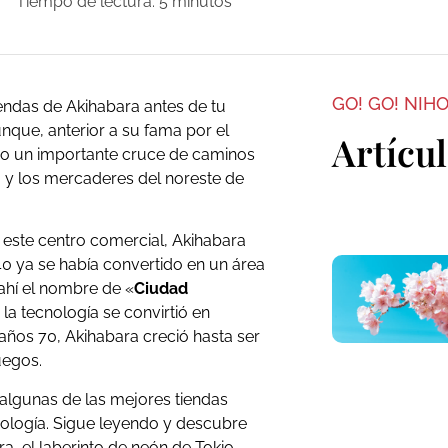
Tiempo de lectura:
5
minutos
GO! GO! NIH
endas de Akihabara antes de tu
unque, anterior a su fama por el
Artícu
ro un importante cruce de caminos
 y los mercaderes del noreste de
 este centro comercial, Akihabara
0 ya se había convertido en un área
ahí el nombre de «
Ciudad
 la tecnología se convirtió en
años 70, Akihabara creció hasta ser
uegos.
 algunas de las mejores tiendas
nología. Sigue leyendo y descubre
a, el laberinto de neón de Tokio.