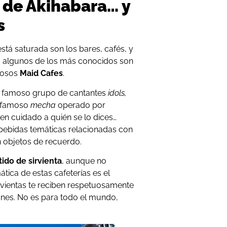
 de Akihabara… y
s
está saturada son los bares, cafés, y
o algunos de los más conocidos son
rosos
Maid Cafes
.
n famoso grupo de cantantes
idols,
l famoso
mecha
operado por
en cuidado a quién se lo dices…
bebidas temáticas relacionadas con
n objetos de recuerdo.
ido de sirvienta
, aunque no
tica de estas cafeterías es el
irvientas te reciben respetuosamente
iones. No es para todo el mundo,