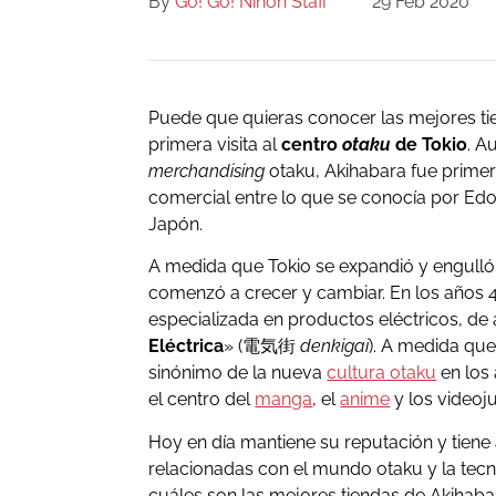
By
Go! Go! Nihon Staff
29 Feb 2020
Puede que quieras conocer las mejores ti
primera visita al
centro
otaku
de Tokio
. A
merchandising
otaku, Akihabara fue prime
comercial entre lo que se conocía por Edo
Japón.
A medida que Tokio se expandió y engulló
comenzó a crecer y cambiar. En los años 4
especializada en productos eléctricos, de 
Eléctrica
» (電気街
denkigai
). A medida que
sinónimo de la nueva
cultura otaku
en los 
el centro del
manga
, el
anime
y los videoj
Hoy en día mantiene su reputación y tiene
relacionadas con el mundo otaku y la tec
cuáles son las mejores tiendas de Akihabar