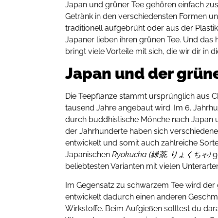
Japan und grüner Tee gehören einfach zu
Getränk in den verschiedensten Formen und 
traditionell aufgebrüht oder aus der Plast
Japaner lieben ihren grünen Tee. Und das 
bringt viele Vorteile mit sich, die wir dir in
Japan und der grün
Die Teepflanze stammt ursprünglich aus Ch
tausend Jahre angebaut wird. Im 6. Jahrhun
durch buddhistische Mönche nach Japan und
der Jahrhunderte haben sich verschiedene
entwickelt und somit auch zahlreiche Sorte
Japanischen
Ryokucha (緑茶, りょくちゃ)
ge
beliebtesten Varianten mit vielen Unterarte
Im Gegensatz zu schwarzem Tee wird der g
entwickelt dadurch einen anderen Geschma
Wirkstoffe. Beim Aufgießen solltest du dar