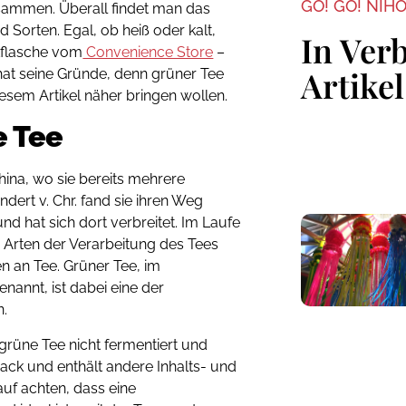
GO! GO! NIH
sammen. Überall findet man das
Sorten. Egal, ob heiß oder kalt,
In Ver
ikflasche vom
Convenience Store
–
Artikel
hat seine Gründe, denn grüner Tee
 diesem Artikel näher bringen wollen.
e Tee
ina, wo sie bereits mehrere
dert v. Chr. fand sie ihren Weg
 hat sich dort verbreitet. Im Laufe
 Arten der Verarbeitung des Tees
n an Tee. Grüner Tee, im
nannt, ist dabei eine der
n.
rüne Tee nicht fermentiert und
ck und enthält andere Inhalts- und
auf achten, dass eine