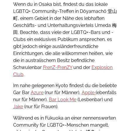
Wenn du in Osaka bist, findest du das lokale
LGBTQ+ Community-Treffen in Dōyamachō 堂山
町, einem Gebiet in der Nähe des lebhaften
Geschäfts- und Unterhaltungsviertels Umeda 梅
田. Beachte, dass viele der LGBTQ+-Bars und -
Clubs ein exklusives Publikum ansprechen, es
gibt jedoch einige ausländerfreundliche
Einrichtungen, die alle willkommen heißen, wie
die in australischem Besitz befindliche
Schwulenbar
FrenZ-FrenZY
und der
Explosion
Club
.
Im nahe gelegenen Kyoto findest du die beliebte
Gar Bar
Azure
(nur für Männer),
Apple
(ebenfalls
nur für Männer),
Bar Look Me
(Lesbenbar) und
Jake
(nur für Frauen).
Während es in Fukuoka an einer nennenswerten
Community für LGBTQ+-Menschen mangelt,