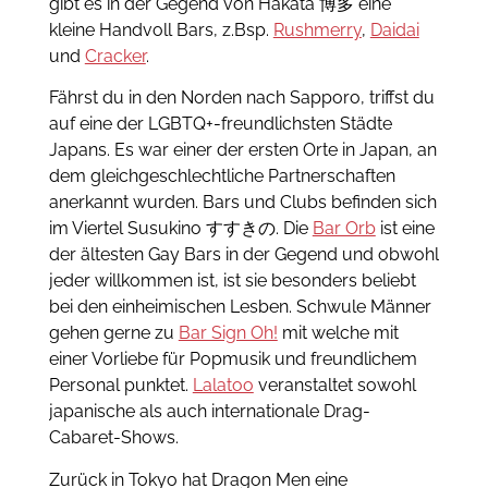
gibt es in der Gegend von Hakata 博多 eine
kleine Handvoll Bars, z.Bsp.
Rushmerry
,
Daidai
und
Cracker
.
Fährst du in den Norden nach Sapporo, triffst du
auf eine der LGBTQ+-freundlichsten Städte
Japans. Es war einer der ersten Orte in Japan, an
dem gleichgeschlechtliche Partnerschaften
anerkannt wurden. Bars und Clubs befinden sich
im Viertel Susukino すすきの. Die
Bar Orb
ist eine
der ältesten Gay Bars in der Gegend und obwohl
jeder willkommen ist, ist sie besonders beliebt
bei den einheimischen Lesben. Schwule Männer
gehen gerne zu
Bar Sign Oh!
mit welche mit
einer Vorliebe für Popmusik und freundlichem
Personal punktet.
Lalatoo
veranstaltet sowohl
japanische als auch internationale Drag-
Cabaret-Shows.
Zurück in Tokyo hat Dragon Men eine