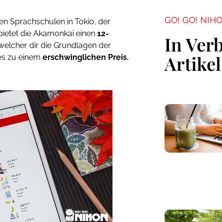
GO! GO! NIH
ten Sprachschulen in Tokio, der
ietet die Akamonkai einen
12-
In Ver
 welcher dir die Grundlagen der
Artikel
les zu einem
erschwinglichen Preis.