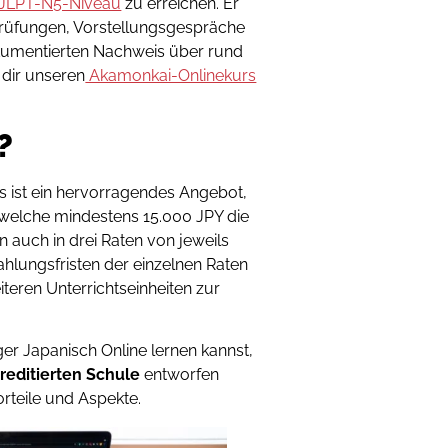
JLPT-N5-Niveau
zu erreichen. Er
 Prüfungen, Vorstellungsgespräche
okumentierten Nachweis über rund
 dir unseren
Akamonkai-Onlinekurs
?
s ist ein hervorragendes Angebot,
 welche mindestens 15.000 JPY die
auch in drei Raten von jeweils
ahlungsfristen der einzelnen Raten
iteren Unterrichtseinheiten zur
er Japanisch Online lernen kannst,
reditierten Schule
entworfen
rteile und Aspekte.