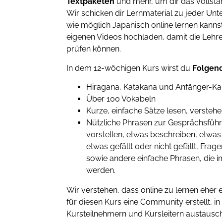
Textpaketen
und mehr, um dir das vollstä
Wir schicken dir Lernmaterial zu jeder Unter
wie möglich Japanisch online lernen kanns
eigenen Videos hochladen, damit die Lehr
prüfen können.
In dem 12-wöchigen Kurs wirst du
Folgen
Hiragana, Katakana und Anfänger-Kan
Über 100 Vokabeln
Kurze, einfache Sätze lesen, versteh
Nützliche Phrasen zur Gesprächsführu
vorstellen, etwas beschreiben, etwa
etwas gefällt oder nicht gefällt, Frag
sowie andere einfache Phrasen, die im
werden.
Wir verstehen, dass online zu lernen eher 
für diesen Kurs eine Community erstellt, i
Kursteilnehmern und Kursleitern austausch