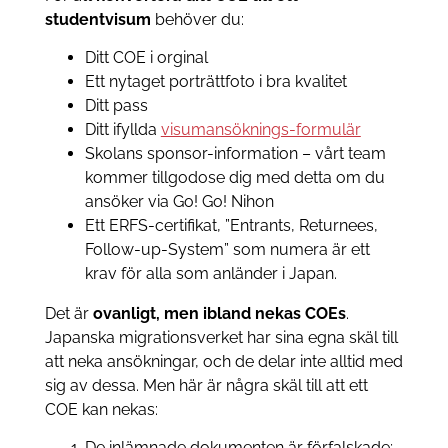
studentvisum
behöver du:
Ditt COE i orginal
Ett nytaget porträttfoto i bra kvalitet
Ditt pass
Ditt ifyllda
visumansöknings-formulär
Skolans sponsor-information – vårt team
kommer tillgodose dig med detta om du
ansöker via Go! Go! Nihon
Ett ERFS-certifikat, ”Entrants, Returnees,
Follow-up-System” som numera är ett
krav för alla som anländer i Japan.
Det är
ovanligt, men ibland nekas COEs
.
Japanska migrationsverket har sina egna skäl till
att neka ansökningar, och de delar inte alltid med
sig av dessa. Men här är några skäl till att ett
COE kan nekas:
De inlämnade dokumenten är förfalskade;