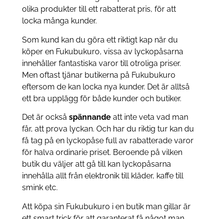
olika produkter till ett rabatterat pris, för att
locka många kunder.
Som kund kan du göra ett riktigt kap när du
köper en Fukubukuro, vissa av lyckopåsarna
innehåller fantastiska varor till otroliga priser.
Men oftast tjänar butikerna på Fukubukuro
eftersom de kan locka nya kunder. Det är alltså
ett bra upplägg för både kunder och butiker.
Det är också
spännande
att inte veta vad man
får, att prova lyckan. Och har du riktig tur kan du
få tag på en lyckopåse full av rabatterade varor
för halva ordinarie priset. Beroende på vilken
butik du väljer att gå till kan lyckopåsarna
innehålla allt från elektronik till kläder, kaffe till
smink etc.
Att köpa sin Fukubukuro i en butik man gillar är
ett smart trick för att garanterat få något man