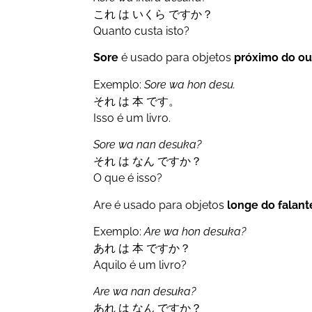
これ は いくら ですか？
Quanto custa isto?
Sore
é usado para objetos
próximo do ou
Exemplo:
Sore wa hon desu.
それ は 本 です。
Isso é um livro.
Sore wa nan desuka?
それ は なん ですか？
O que é isso?
Are é usado para objetos
longe do falant
Exemplo:
Are wa hon desuka?
あれ は 本 ですか？
Aquilo é um livro?
Are wa nan desuka?
あれ は なん ですか？