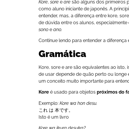
Kore
,
sore
e
are
são alguns dos primeiros
como aluno iniciante de japonês. A princíp
entender, mas, a diferença entre kore, so
de dúvida entre os alunos, especialmente
sono
e
ano.
Continue lendo para entender a diferença e
Gramática
Kore, sore e are são equivalentes ao isto,
de usar depende de quão perto ou longe es
um conceito muito importante para entende
Kore
é usado para objetos
próximos do f
Exemplo:
Kore wa hon desu.
これ は 本です。
Isto é um livro
Kore wa ikura desuka?