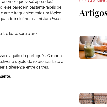
GO! GO! NIH
 pronomes que você aprenderá
io, eles parecem bastante fáceis de
Artigo
re e are é frequentemente um tópico
 quando incluímos na mistura
kono,
ntre kore, sore e are.
 isso e aquilo do português. O modo
tiver o objeto de referência. Este é
r a diferença entre os três.
alante
.