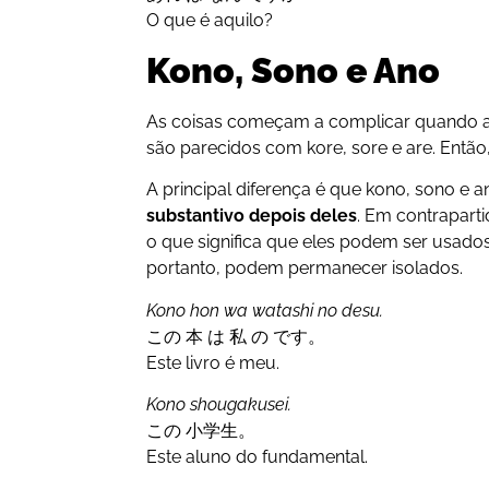
O que é aquilo?
Kono, Sono e Ano
As coisas começam a complicar quando a
são parecidos com kore, sore e are. Então
A principal diferença é que kono, sono e 
substantivo depois deles
. Em contraparti
o que significa que eles podem ser usados
portanto, podem permanecer isolados.
Kono hon wa watashi no desu.
この 本 は 私 の です。
Este livro é meu.
Kono shougakusei.
この 小学生。
Este aluno do fundamental.