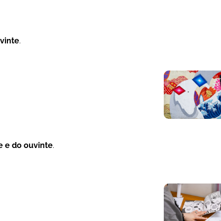
vinte
.
e e do ouvinte
.