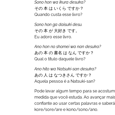
Sono hon wa ikura desuka?
その 本 は いくら ですか？
Quando custa esse livro?
Sono hon ga daisuki desu.
その 本 が 大好き です。
Eu adoro esse livro.
Ano hon no shomei wa nan desuka?
あの 本 の 書名 は なん ですか？
Qual o título daquele livro?
Ano hito wa Natsuki-san desuka?
あの 人 は なつきさん ですか？
Aquela pessoa é a Natsuki-san?
Pode levar algum tempo para se acostumar,
medida que você estuda. Ao avançar mais 
confiante ao usar certas palavras e saberá
kore/sore/are e kono/sono/ano.