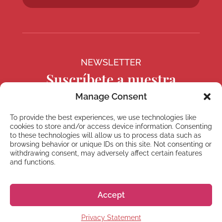
NEWSLETTER
Suscríbete a nuestra
newsletter
Manage Consent
To provide the best experiences, we use technologies like
cookies to store and/or access device information. Consenting
to these technologies will allow us to process data such as
browsing behavior or unique IDs on this site. Not consenting or
Suscríbete
withdrawing consent, may adversely affect certain features
and functions.
Accept
© 2026 株式会社GoGo World
Privacy Statement