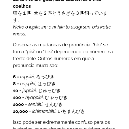
coelhos
猫を１匹, 犬を２匹とうさぎを３匹飼っていま
す。
Neko o ippiki, inu o ni-hiki to usagi san-biki katte
imasu.
Observe as mudanças de pronúncia: “hiki” se
torna “piki” ou “biki” dependendo do número na
frente dele. Outros números em que a
pronúncia muda são:
6
=
roppiki
, ろっぴき
8
=
happiki
, はっぴき
10
=
juppiki
, じゅっぴき
100
=
hyappiki
, ひゃっぴき
1000
=
senbiki
, せんびき
10,000
=
ichimanbiki
, いちまんびき
Isso pode ser extremamente confuso para os