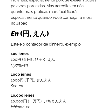
iniciantes, especialmente porque existem outras
palavras parecidas. Mas acredite em nós,
quanto mais praticar, mais fácil ficará,
especialmente quando você começar a morar
no Japão.
En
(円, えん)
Este é o contador de dinheiro, exemplo:
100 ienes
100円 (百円) , ひゃく えん
Hyaku-en
1000 ienes
1000円 (千円), せんえん
Sen-en
10,000 ienes
10,000円 (一万円), いちまんえん
Ichiman-en