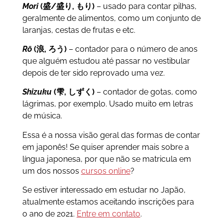
Mori
(盛/盛り, もり)
– usado para contar pilhas,
geralmente de alimentos, como um conjunto de
laranjas, cestas de frutas e etc.
Rō
(浪, ろう)
– contador para o número de anos
que alguém estudou até passar no vestibular
depois de ter sido reprovado uma vez.
Shizuku
(雫, しずく)
– contador de gotas, como
lágrimas, por exemplo. Usado muito em letras
de música.
Essa é a nossa visão geral das formas de contar
em japonês! Se quiser aprender mais sobre a
língua japonesa, por que não se matricula em
um dos nossos
cursos online
?
Se estiver interessado em estudar no Japão,
atualmente estamos aceitando inscrições para
o ano de 2021.
Entre em contato
.