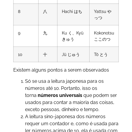
8
八
Hachi はち
Yattsu や
っつ
9
九
Ku く、Kyū
Kokonotsu
きゅう
ここのつ
10
十
Jū じゅう
Tō とう
Existem alguns pontos a serem observados
Só se usa a leitura japonesa para os
números até 10. Portanto, isso os
torna
números universais
que podem ser
usados para contar a maioria das coisas,
exceto pessoas, dinheiro e tempo.
A leitura sino-japonesa dos números
requer um contador e, como é usada para
ler números acima de 10, ela é usada com