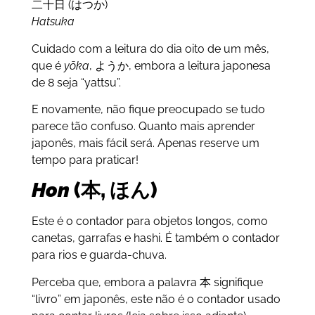
二十日 (はつか)
Hatsuka
Cuidado com a leitura do dia oito de um mês,
que é
yō
ka
, ようか, embora a leitura japonesa
de 8 seja “yattsu”.
E novamente, não fique preocupado se tudo
parece tão confuso. Quanto mais aprender
japonês, mais fácil será. Apenas reserve um
tempo para praticar!
Hon
(本, ほん)
Este é o contador para objetos longos, como
canetas, garrafas e hashi. É também o contador
para rios e guarda-chuva.
Perceba que, embora a palavra 本 signifique
“livro” em japonês, este não é o contador usado