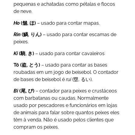
pequenas e achatadas como pétalas e flocos
de neve.
Ho
(舗, ほ)
– usado para contar mapas.
Rin
(鱗, りん)
– usado para contar escamas de
peixes.
Ki
(騎, き)
– usado para contar cavaleiros
Tō (盗, とう)
– usado para contar as bases
roubadas em um jogo de beisebol. O contador
de bases de beisebol é
rui
(塁, るい).
Bi
(尾, び)
– contador para peixes e crustáceos
com barbatanas ou caudas. Normalmente
usado por pescadores e funcionários em lojas
de animais para falar sobre quantos peixes eles
têm à venda. Não é usado pelos clientes que
compram os peixes.