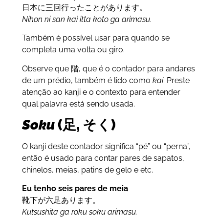
日本に三回行ったことがあります。
Nihon ni san kai itta koto ga arimasu
.
Também é possível usar para quando se
completa uma volta ou giro.
Observe que 階, que é o contador para andares
de um prédio, também é lido como
kai
. Preste
atenção ao kanji e o contexto para entender
qual palavra está sendo usada.
Soku
(足, そく)
O kanji deste contador significa “pé” ou “perna”,
então é usado para contar pares de sapatos,
chinelos, meias, patins de gelo e etc.
Eu tenho seis pares de meia
靴下が六足あります。
Kutsushita ga roku soku arimasu.