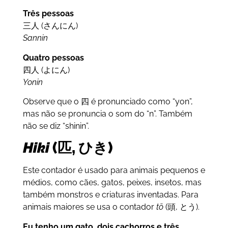
Três pessoas
三人 (さんにん)
Sannin
Quatro pessoas
四人 (よにん)
Yonin
Observe que o 四 é pronunciado como “yon”,
mas não se pronuncia o som do “n”. Também
não se diz “shinin”.
Hiki
(匹, ひき)
Este contador é usado para animais pequenos e
médios, como cães, gatos, peixes, insetos, mas
também monstros e criaturas inventadas. Para
animais maiores se usa o contador
tō
(頭, とう).
Eu tenho um gato, dois cachorros e três