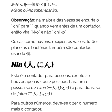
みかんを一個食べました。
Mikan o i-ko tabemashita
.
Observação:
na maioria das vezes se encurta o
“ichi” para “i” quando vem antes de um contador,
então vira “i-ko” e não “ichi ko”.
Coisas como nuvens, recipientes vazios, tufões,
planetas e bactérias também são contados
usando 個.
Nin
(人, にん)
Está é o contador para pessoas, exceto se
houver apenas 1 ou 2 pessoas. Para uma
pessoa se diz
hitori
(一人, ひとり) e para duas, se
diz
futari
(二人, ふたり).
Para outros números, deve-se dizer o número
mais o contador.