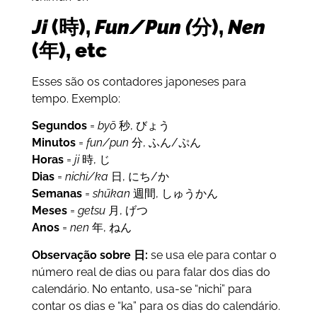
Ji
(時),
Fun/Pun (
分),
Nen
(年), etc
Esses são os contadores japoneses para
tempo. Exemplo:
Segundos
=
byō
秒, びょう
Minutos
=
fun/pun
分, ふん/ぷん
Horas
=
ji
時, じ
Dias
=
nichi/ka
日, にち/か
Semanas
=
shūkan
週間, しゅうかん
Meses
=
getsu
月, げつ
Anos
=
nen
年, ねん
Observação sobre 日:
se usa ele para contar o
número real de dias ou para falar dos dias do
calendário. No entanto, usa-se “nichi” para
contar os dias e “ka” para os dias do calendário.