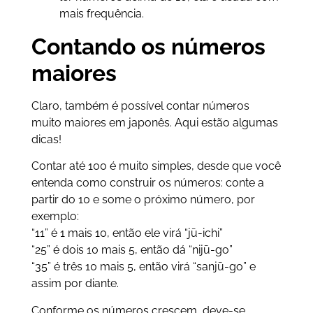
mais frequência.
Contando os números
maiores
Claro, também é possível contar números
muito maiores em japonês. Aqui estão algumas
dicas!
Contar até 100 é muito simples, desde que você
entenda como construir os números: conte a
partir do 10 e some o próximo número, por
exemplo:
“11” é 1 mais 10, então ele virá “jū-ichi”
“25” é dois 10 mais 5, então dá “nijū-go”
“35” é três 10 mais 5, então virá “sanjū-go” e
assim por diante.
Conforme os números crescem, deve-se