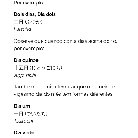
Por exemplo:
Dois dias,
Dia dois
二日 (ふつか)
Futsuka
Observe que quando conta dias acima do 10,
por exemplo:
Dia quinze
十五日 (じゅうごにち)
Jūgo-nichi
Também é preciso lembrar que o primeiro e
vigésimo dia do mês tem formas diferentes:
Dia um
一日 (ついたち)
Tsuitachi
Dia vinte