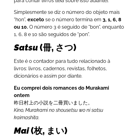
para contar livros (leia sobre isso adiante).
Simplesmente se diz o número do objeto mais
“hon”,
exceto
se o número termina em
3, 1, 6, 8
ou 10.
O número 3 é seguido de “bon”, enquanto
1, 6, 8 e 10 são seguidos de “pon”.
Satsu
(冊, さつ)
Este é o contador para tudo relacionado à
livros: livros, cadernos, revistas, folhetos,
dicionários e assim por diante.
Eu comprei dois romances do Murakami
ontem
昨日村上の小説を二冊買いました。
Kino,
Murakami no shousetsu wo ni satsu
kaimashita.
Mai
(枚, まい)