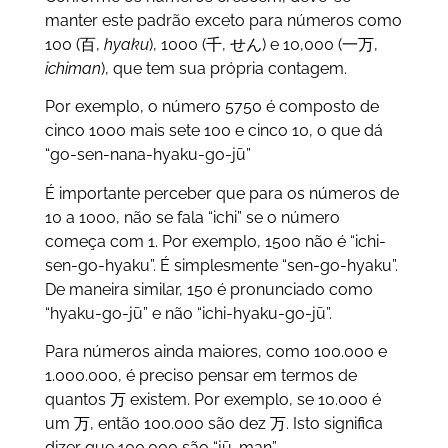
manter este padrão exceto para números como
100 (百,
hyaku
), 1000 (千, せん) e 10,000 (一万,
ichiman
), que tem sua própria contagem.
Por exemplo, o número 5750 é composto de
cinco 1000 mais sete 100 e cinco 10, o que dá
“go-sen-nana-hyaku-go-jū”
É importante perceber que para os números de
10 a 1000, não se fala “ichi” se o número
começa com 1. Por exemplo, 1500 não é “ichi-
sen-go-hyaku”. É simplesmente “sen-go-hyaku”.
De maneira similar, 150 é pronunciado como
“hyaku-go-jū” e não “ichi-hyaku-go-jū”.
Para números ainda maiores, como 100.000 e
1.000.000, é preciso pensar em termos de
quantos 万 existem. Por exemplo, se 10.000 é
um 万, então 100.000 são dez 万. Isto significa
dizer que 100.000 são “jū-man”