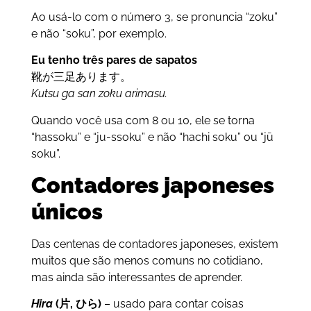
Ao usá-lo com o número 3, se pronuncia “zoku”
e não “soku”, por exemplo.
Eu tenho três pares de sapatos
靴が三足あります。
Kutsu ga san zoku arimasu.
Quando você usa com 8 ou 10, ele se torna
“hassoku” e “ju-ssoku” e não “hachi soku” ou “jū
soku”.
Contadores japoneses
únicos
Das centenas de contadores japoneses, existem
muitos que são menos comuns no cotidiano,
mas ainda são interessantes de aprender.
Hira
(片, ひら)
– usado para contar coisas