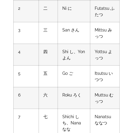
2
二
Ni に
Futatsu ふ
たつ
3
三
San さん
Mittsu み
っつ
4
四
Shi し、Yon
Yottsu よ
よん
っつ
5
五
Go ご
Itsutsu い
つつ
6
六
Roku ろく
Muttsu む
っつ
7
七
Shichi し
Nanatsu
ち、Nana
ななつ
なな