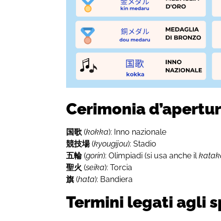
Cerimonia d’apertu
国歌
(
kokka
): Inno nazionale
競技場
(
kyougijou
): Stadio
五輪
(
gorin
): Olimpiadi (si usa anche il
kata
聖火
(
seika
): Torcia
旗
(
hata
): Bandiera
Termini legati agli 