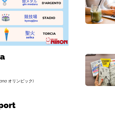
ra
kana
オリンピック)
sport