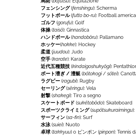
馬術
(
bajutsu
): Equitazione
フェンシング
(
fenshingu
): Scherma
フットボール
(
futto bo-ru
): Football americ
ゴルフ
(
gorufu
): Golf
体操
(
taisō
): Ginnastica
ハンドボール
(
handobōru
): Pallamano
ホッケー
(
hokke
): Hockey
柔道
(
juudou
): Judo
空手
(
karate
): Karate
近代五種競技
(
kindaigoshukyōgi
): Pentath
ボート漕ぎ / 漕艇
(
bōtokogi
/
sōtei
): Canot
ラグビー
(
ragubi
): Rugby
セーリング
(
sēringu
): Vela
射撃
(
shakegi
): Tiro a segno
スケートボード
(
sukētobōdo
): Skateboard
スポーツクライミング
(
supōtsukuraimingu
)
サーフィン
(
sa-fin
): Surf
水泳
(
suiei
): Nuoto
卓球
(
takkyuu
) o ピンポン (
pinpon
): Tennis