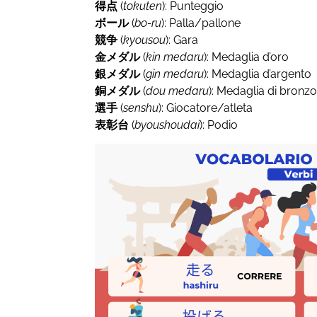
得点
(
tokuten
): Punteggio
ボール
(
bo-ru
): Palla/pallone
競争
(
kyousou
): Gara
金メダル
(
kin
medaru
): Medaglia d’oro
銀メダル
(
gin
medaru
): Medaglia d’argento
銅メダル
(
dou
medaru
): Medaglia di bronz
選手
(
senshu
): Giocatore/atleta
表彰台
(
byoushoudai
): Podio