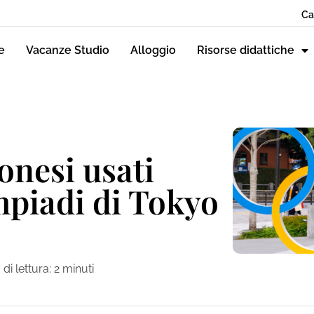
Ca
e
Vacanze Studio
Alloggio
Risorse didattiche
onesi usati
mpiadi di Tokyo
di lettura:
2
minuti