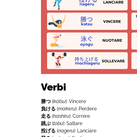
Verbi
勝つ
(
katsu
): Vincere
負ける
(
makeru
): Perdere
走る
(
hashiru
): Correre
跳ぶ
(
tobu
): Saltare
投げる
(
nageru
): Lanciare