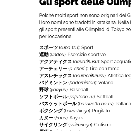
Gli sport delle Olim
Poiché molti sport non sono originari del G
i loro nomi sono tradotti in katakana. Nella l
gli sport presenti alle Olimpiadi di Tokyo 20
per l’occasione.
スポーツ
(
supo-tsu
): Sport
運動
(
undou
): Esercizio sportivo
アクアティクス
(
akuatikusu
): Sport acquati
アーチェリー
(
a-cheri-
): Tiro con l’arco
アスレチックス
(
asurechikkusu
): Atletica l
バドミントン
(
badominton
): Volano
野球
(
yakyuu
): Baseball
ソフトボール
(
sofutobo-ru
): Softball
バスケットボール
(
basuketto bo-ru
): Pallac
ボクシング
(
bokushingu
): Pugilato
カヌー
(
kanū
): Kayak
サイクリング
(
saikuringu
): Ciclismo