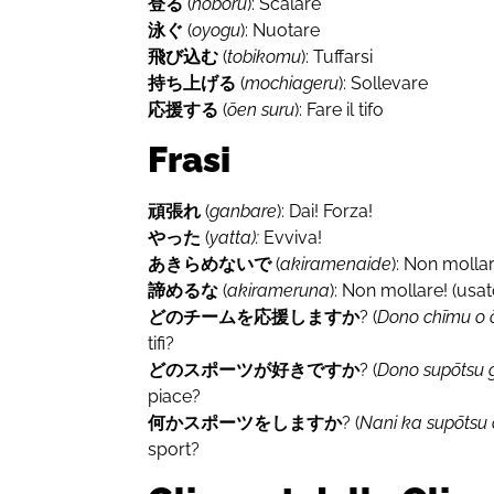
登る
(
noboru
): Scalare
泳ぐ
(
oyogu
): Nuotare
飛び込む
(
tobikomu
): Tuffarsi
持ち上げる
(
mochiageru
): Sollevare
応援する
(
ōen suru
): Fare il tifo
Frasi
頑張れ
(
ganbare
): Dai! Forza!
やった
(
yatta):
Evviva!
あきらめないで
(
akiramenaide
): Non molla
諦めるな
(
akirameruna
): Non mollare! (usa
どのチームを応援しますか
? (
Dono chīmu o 
tifi?
どのスポーツが好きですか
? (
Dono supōtsu 
piace?
何かスポーツをしますか
? (
Nani ka supōtsu
sport?