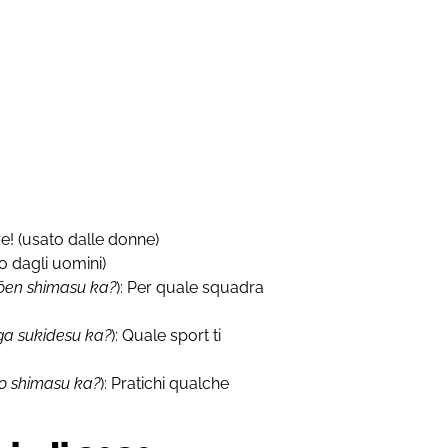
re! (usato dalle donne)
to dagli uomini)
ōen shimasu ka?
): Per quale squadra
ga sukidesu ka?
): Quale sport ti
 o shimasu ka?
): Pratichi qualche