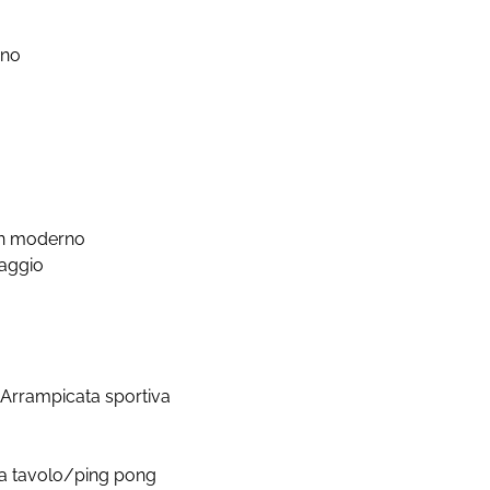
ano
lon moderno
taggio
: Arrampicata sportiva
 da tavolo/ping pong