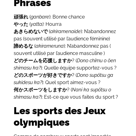
Phrases
頑張れ
(
ganbare
): Bonne chance
やった
(
yatta):
Hourra
あきらめないで
(
akiramenaide
): N’abandonnez
pas (souvent utilisé par l’audience féminine)
諦めるな
(
akirameruna
): N’abandonnez pas (
souvent utilisé par l’audience masculine )
どのチームを応援しますか
? (
Dono chīmu o ōen
shimasu ka?
): Quelle équipe supportez-vous ?
どのスポーツが好きですか
? (
Dono supōtsu ga
sukidesu ka?
): Quel sport aimez-vous ?
何かスポーツをしますか
? (
Nani ka supōtsu o
shimasu ka?
): Est-ce que vous faites du sport ?
Les sports des Jeux
olympiques