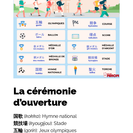
La cérémonie
d’ouverture
国歌
(
kokka
): Hymne national
競技場
(
kyougijou
): Stade
五輪
(
gorin
): Jeux olympiques