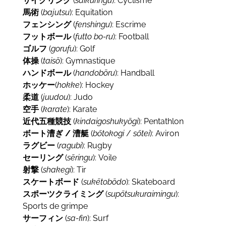
サイクリング
(
saikuringu
): Cyclisme
馬術
(
bajutsu
): Equitation
フェンシング
(
fenshingu
): Escrime
フットボール
(
futto bo-ru
): Football
ゴルフ
(
gorufu
): Golf
体操
(
taisō
): Gymnastique
ハンドボール
(
handobōru
): Handball
ホッケー
(
hokke
): Hockey
柔道
(
juudou
): Judo
空手
(
karate
): Karate
近代五種競技
(
kindaigoshukyōgi
): Pentathlon
ボート漕ぎ / 漕艇
(
bōtokogi
/
sōtei
): Aviron
ラグビー
(
ragubi
): Rugby
セーリング
(
sēringu
): Voile
射撃
(
shakegi
): Tir
スケートボード
(
sukētobōdo
): Skateboard
スポーツクライミング
(
supōtsukuraimingu
):
Sports de grimpe
サーフィン
(
sa-fin
): Surf