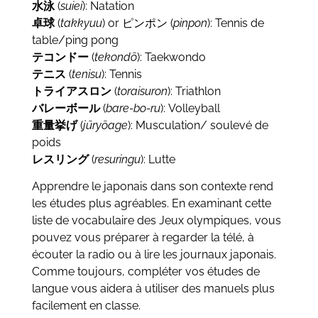
水泳
(
suiei
): Natation
卓球
(
takkyuu
) or ピンポン (
pinpon
): Tennis de
table/ping pong
テコンドー
(
tekondō
): Taekwondo
テニス
(
tenisu
): Tennis
トライアスロン
(
toraisuron
): Triathlon
バレーボール
(
bare-bo-ru
): Volleyball
重量挙げ
(
jūryōage
): Musculation/ soulevé de
poids
レスリング
(
resuringu
): Lutte
Apprendre le japonais dans son contexte rend
les études plus agréables. En examinant cette
liste de vocabulaire des Jeux olympiques, vous
pouvez vous préparer à regarder la télé, à
écouter la radio ou à lire les journaux japonais.
Comme toujours, compléter vos études de
langue vous aidera à utiliser des manuels plus
facilement en classe.