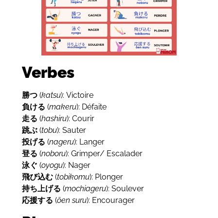
Verbes
勝つ
(
katsu
): Victoire
負ける
(
makeru
): Défaite
走る
(
hashiru
): Courir
跳ぶ
(
tobu
): Sauter
投げる
(
nageru
): Langer
登る
(
noboru
): Grimper/ Escalader
泳ぐ
(
oyogu
): Nager
飛び込む
(
tobikomu
): Plonger
持ち上げる
(
mochiageru
): Soulever
応援する
(
ōen suru
): Encourager