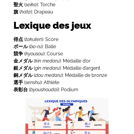
聖火
(
seika
): Torche
旗
(
hata
): Drapeau
Lexique des jeux
得点
(
tokuten
): Score
ボール
(
bo-ru
): Balle
競争
(
kyousou
): Course
金メダル
(
kin
medaru
): Médaille d’or
銀メダル
(
gin
medaru
): Médaille d’argent
銅メダル
(
dou
medaru
): Médaille de bronze
選手
(
senshu
): Athlète
表彰台
(
byoushoudai
): Podium