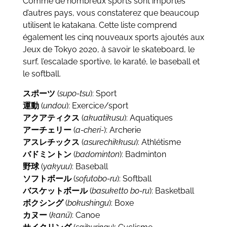
Comme de nombreux sports sont importés
d’autres pays, vous constaterez que beaucoup
utilisent le katakana. Cette liste comprend
également les cinq nouveaux sports ajoutés aux
Jeux de Tokyo 2020, à savoir le skateboard, le
surf, l’escalade sportive, le karaté, le baseball et
le softball.
スポーツ
(
supo-tsu
): Sport
運動
(
undou
): Exercice/sport
アクアティクス
(
akuatikusu
): Aquatiques
アーチェリー
(
a-cheri-
): Archerie
アスレチックス
(
asurechikkusu
): Athlétisme
バドミントン
(
badominton
): Badminton
野球
(
yakyuu
): Baseball
ソフトボール
(
sofutobo-ru
): Softball
バスケットボール
(
basuketto bo-ru
): Basketball
ボクシング
(
bokushingu
): Boxe
カヌー
(
kanū
): Canoe