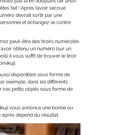
restez pas là en adoptant l’air ahuri
tes fait ! Après l’avoir secoué
méro devrait sortir par une
 personnel et échangez-le contre
verrez peut-être des tiroirs numérotés
s avoir obtenu un numéro (sur un
s) il vous suffit de trouver le tiroir
mikuji.
aussi disponibles sous forme de
r exemple, dans les différents
 ces petits objets sous forme de
mikuji vous annonce une bonne ou
 après dépend du résultat.