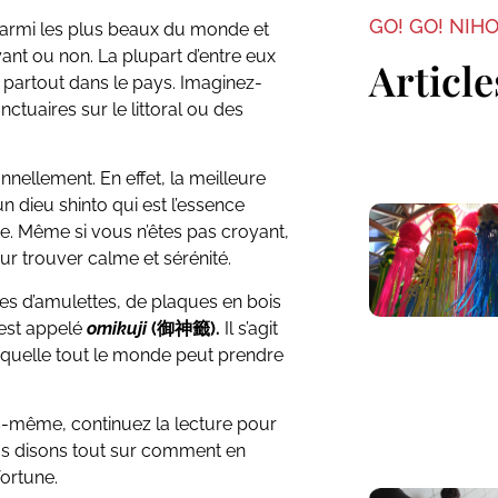
GO! GO! NIH
parmi les plus beaux du monde et
nt ou non. La plupart d’entre eux
Article
 partout dans le pays. Imaginez-
nctuaires sur le littoral ou des
onnellement. En effet, la meilleure
un dieu shinto qui est l’essence
re. Même si vous n’êtes pas croyant,
our trouver calme et sérénité.
es d’amulettes, de plaques en bois
 est appelé
omikuji
(御神籤).
Il s’agit
 laquelle tout le monde peut prendre
us-même, continuez la lecture pour
ous disons tout sur comment en
ortune.