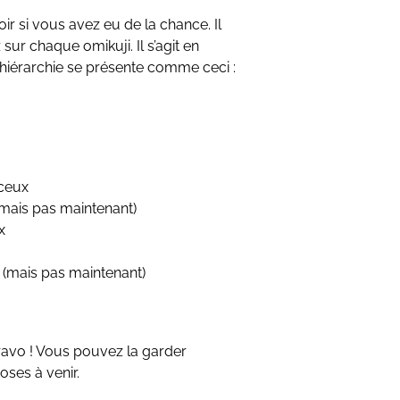
r si vous avez eu de la chance. Il
sur chaque omikuji. Il s’agit en
La hiérarchie se présente comme ceci :
nceux
(mais pas maintenant)
x
(mais pas maintenant)
ravo ! Vous pouvez la garder
ses à venir.