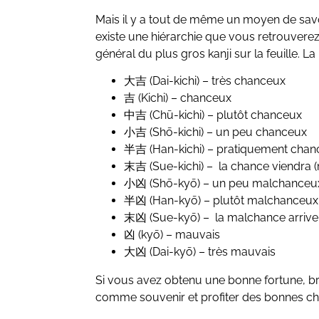
Mais il y a tout de même un moyen de savoi
existe une hiérarchie que vous retrouverez 
général du plus gros kanji sur la feuille. 
大吉 (Dai-kichi) – très chanceux
吉 (Kichi) – chanceux
中吉 (Chū-kichi) – plutôt chanceux
小吉 (Shō-kichi) – un peu chanceux
半吉 (Han-kichi) – pratiquement cha
末吉 (Sue-kichi) – la chance viendra 
小凶 (Shō-kyō) – un peu malchanceu
半凶 (Han-kyō) – plutôt malchanceux
末凶 (Sue-kyō) – la malchance arrive 
凶 (kyō) – mauvais
大凶 (Dai-kyō) – très mauvais
Si vous avez obtenu une bonne fortune, b
comme souvenir et profiter des bonnes cho