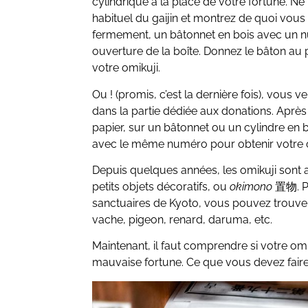
cylindrique à la place de votre fortune. Ne 
habituel du gaijin et montrez de quoi vous ê
fermement, un bâtonnet en bois avec un nu
ouverture de la boîte. Donnez le bâton au
votre omikuji.
Ou ! (promis, c’est la dernière fois), vous 
dans la partie dédiée aux donations. Aprè
papier, sur un bâtonnet ou un cylindre en boi
avec le même numéro pour obtenir votre o
Depuis quelques années, les omikuji sont 
petits objets décoratifs, ou
okimono
置物. Pa
sanctuaires de Kyoto, vous pouvez trouver
vache, pigeon, renard, daruma, etc.
Maintenant, il faut comprendre si votre o
mauvaise fortune. Ce que vous devez faire