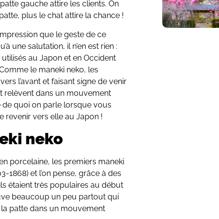
patte gauche attire les clients. On
patte, plus le chat attire la chance !
impression que le geste de ce
’à une salutation, il n’en est rien :
s utilisés au Japon et en Occident
. Comme le maneki neko, les
ers l’avant et faisant signe de venir
t et relèvent dans un mouvement
e de quoi on parle lorsque vous
 revenir vers elle au Japon !
eki neko
n porcelaine, les premiers maneki
3-1868) et l’on pense, grâce à des
’ils étaient très populaires au début
ouve beaucoup un peu partout qui
nt la patte dans un mouvement