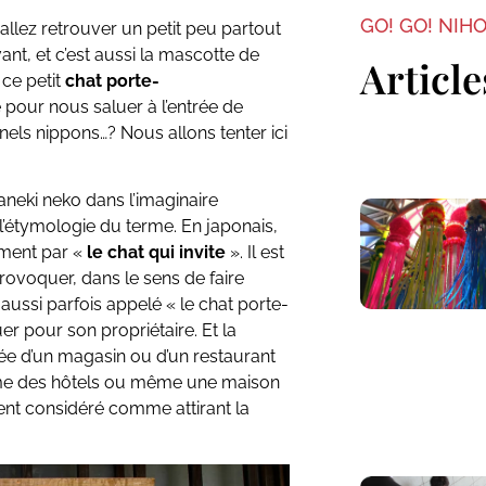
GO! GO! NIH
allez retrouver un petit peu partout
nt, et c’est aussi la mascotte de
Article
 ce petit
chat porte-
pour nous saluer à l’entrée de
nnels nippons…? Nous allons tenter ici
neki neko dans l’imaginaire
l’étymologie du terme. En japonais,
ement par «
le chat qui invite
». Il est
provoquer, dans le sens de faire
st aussi parfois appelé « le chat porte-
uer pour son propriétaire. Et la
trée d’un magasin ou d’un restaurant
mme des hôtels ou même une maison
ment considéré comme attirant la