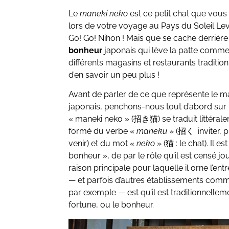
Le
maneki neko
est ce petit chat que vous 
lors de votre voyage au Pays du Soleil Leva
Go! Go! Nihon ! Mais que se cache derrière
bonheur
japonais qui lève la patte comme 
différents magasins et restaurants traditio
d’en savoir un peu plus !
Avant de parler de ce que représente le ma
japonais, penchons-nous tout d’abord sur 
« maneki neko » (招き猫) se traduit littéral
formé du verbe «
maneku
» (招く: inviter, 
venir) et du mot «
neko
» (猫 : le chat). Il e
bonheur », de par le rôle qu’il est censé jo
raison principale pour laquelle il orne l’en
— et parfois d’autres établissements co
par exemple — est qu’il est traditionnelle
fortune, ou le bonheur.