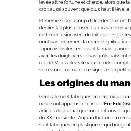
levée attire fortune et chance, alors que la 
croit aussi souvent que plus haut il lève la 
Et même si beaucoup d’Occidentaux ont l’
dernier fait plus penser à un « au revoir » qu
cette confusion vient du fait que les geste
n’ont pas forcément la même signification
Japonais invitent en levant la main, paume v
avec les doigts vers le bas qu’ils baissen
rapide. Vous allez vite vous rendre compt
verrez une maman faire signe à son petit de
Les origines du man
Généralement fabriqués en céramique ou e
neko sont apparus à la fin de l’
Ère Edo
(160
articles de journal que l’on a retrouvés, qu
du XXème siècle… Aujourd’hui, on en retr
sont fabriqués en plastique et qui bouge