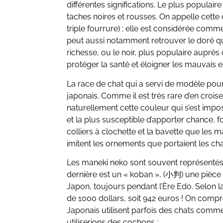
différentes significations. Le plus populaire
taches noires et rousses. On appelle cette
triple fourrure) ; elle est considérée com
peut aussi notamment retrouver le doré q
richesse, ou le noir, plus populaire auprè
protéger la santé et éloigner les mauvais es
La race de chat qui a servi de modèle pour
japonais. Comme il est très rare d’en croiser
naturellement cette couleur qui s’est imp
et la plus susceptible d’apporter chance, 
colliers à clochette et la bavette que les
imitent les ornements que portaient les cha
Les maneki neko sont souvent représentés 
dernière est un « koban », (小判) une pièce
Japon, toujours pendant l’Ère Edo. Selon la
de 1000 dollars, soit 942 euros ! On comp
Japonais utilisent parfois des chats comme 
utiliserions des cochons ;