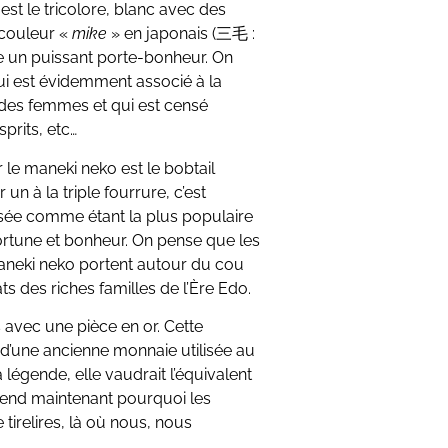
 est le tricolore, blanc avec des
 couleur «
mike
» en japonais (三毛 :
me un puissant porte-bonheur. On
ui est évidemment associé à la
s des femmes et qui est censé
prits, etc…
 le maneki neko est le bobtail
 un à la triple fourrure, c’est
osée comme étant la plus populaire
fortune et bonheur. On pense que les
 maneki neko portent autour du cou
ts des riches familles de l’Ère Edo.
avec une pièce en or. Cette
 d’une ancienne monnaie utilisée au
 légende, elle vaudrait l’équivalent
rend maintenant pourquoi les
tirelires, là où nous, nous