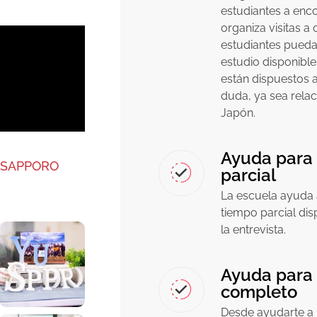
estudiantes a enco
organiza visitas a
estudiantes pued
estudio disponible
están dispuestos a
duda, ya sea rela
Japón.
Ayuda para 
 SAPPORO
parcial
La escuela ayuda 
tiempo parcial di
la entrevista.
Ayuda para 
completo
Desde ayudarte a p