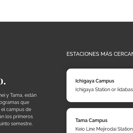
ESTACIONES MÁS CERCA
o.
Ichigaya Campus
Ichigaya Station or Iidabas
nei y Tama, están
programas que
en el campus de
an los primeros
Tama Campus
quinto semestre,
Keio Line Mejirodai Statio