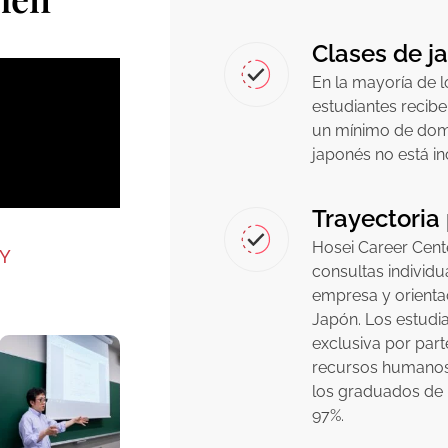
Clases de j
En la mayoría de 
estudiantes recib
un mínimo de domi
japonés no está in
Trayectoria
Hosei Career Cente
TY
consultas individ
empresa y orienta
Japón. Los estudi
exclusiva por par
recursos humanos 
los graduados de 
97%.