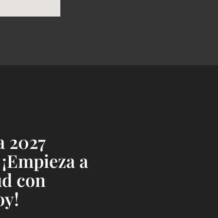
a 2027
 ¡Empieza a
ud con
oy!