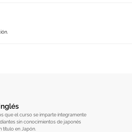
ión.
 inglés
los que el curso se imparte íntegramente
udiantes sin conocimientos de japonés
 título en Japón.