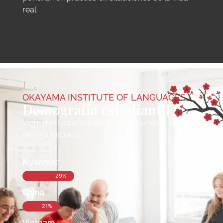
real.
OKAYAMA INSTITUTE OF LANGUAGES
Demografía estudiantil
Vienen estudiantes de todo el mundo a estudiar
en esta escuela.
Myanmar
29%
China
21%
Vietnam