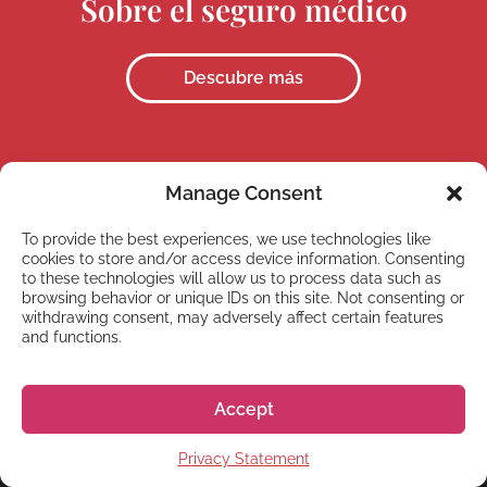
Sobre el seguro médico
Descubre más
Manage Consent
To provide the best experiences, we use technologies like
CALCULADORA
cookies to store and/or access device information. Consenting
to these technologies will allow us to process data such as
Calculadora del coste de
browsing behavior or unique IDs on this site. Not consenting or
withdrawing consent, may adversely affect certain features
vida
and functions.
Descubre más
Accept
Privacy Statement