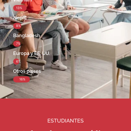
13%
Nepal
8%
Bangladesh
7%
Europa y EE. UU.
6%
Otros países
16%
ESTUDIANTES