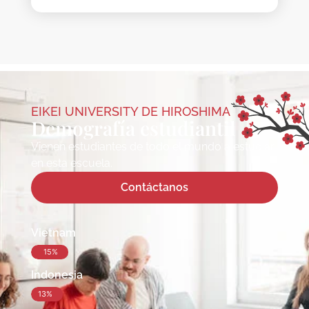
EIKEI UNIVERSITY DE HIROSHIMA
Demografía estudiantil
Vienen estudiantes de todo el mundo a estudiar
en esta escuela.
Contáctanos
Vietnam
15%
Indonesia
13%