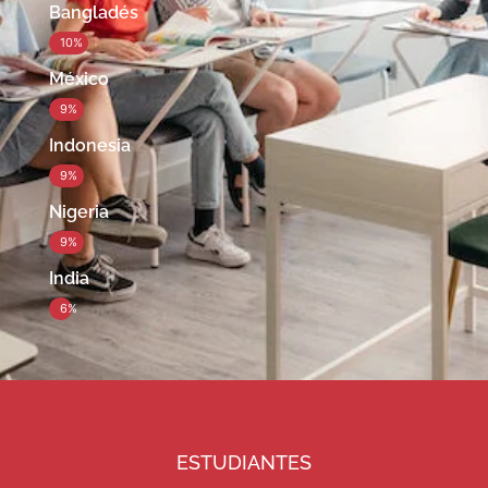
Bangladés
10%
México
9%
Indonesia
9%
Nigeria
9%
India
6%
ESTUDIANTES