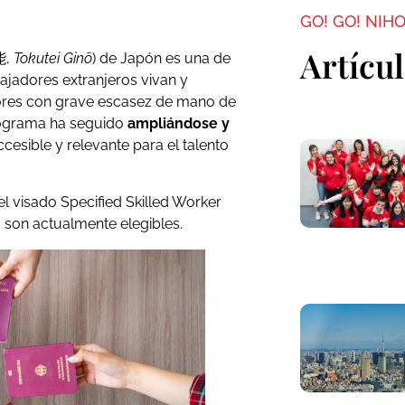
GO! GO! NIH
Artícu
能,
Tokutei Ginō
) de Japón es una de
ajadores extranjeros vivan y
tores con grave escasez de mano de
programa ha seguido
ampliándose y
cesible y relevante para el talento
el visado Specified Skilled Worker
s son actualmente elegibles.