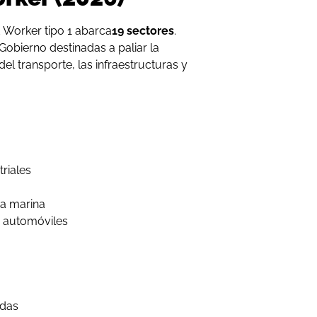
ed Worker tipo 1 abarca
19 sectores
.
 Gobierno destinadas a paliar la
l transporte, las infraestructuras y
riales
ia marina
 automóviles
idas