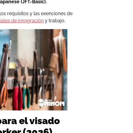
Japanese (JFT-Basic).
s requisitos y las exenciones de
ciales de inmigración
y trabajo.
ara el visado
orker (2026)