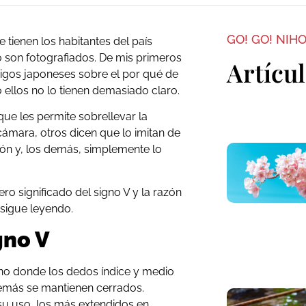
GO! GO! NIH
tienen los habitantes del país
son fotografiados. De mis primeros
Artícu
igos japoneses sobre el por qué de
o ellos no lo tienen demasiado claro.
ue les permite sobrellevar la
ámara, otros dicen que lo imitan de
ión y, los demás, simplemente lo
ro significado del signo V y la razón
 sigue leyendo.
igno V
ano donde los dedos índice y medio
emás se mantienen cerrados.
u uso, los más extendidos en