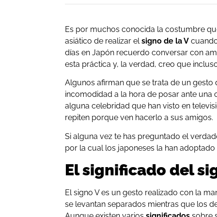
Es por muchos conocida la costumbre que 
asiático de realizar el
signo de la V
cuando 
días en Japón recuerdo conversar con am
esta práctica y, la verdad, creo que inclus
Algunos afirman que se trata de un gesto q
incomodidad a la hora de posar ante una c
alguna celebridad que han visto en televis
repiten porque ven hacerlo a sus amigos.
Si alguna vez te has preguntado el verdade
por la cual los japoneses la han adoptado
El significado del s
El signo V es un gesto realizado con la m
se levantan separados mientras que los d
Aunque existen varios
significados
sobre s