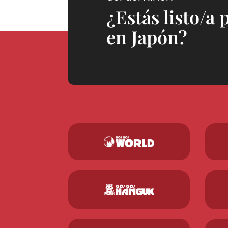
¿Estás listo/a 
en Japón?