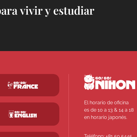
para vivir y estudiar
El horario de oficina
es de 10 a 13 & 14 a 18
en horario japonés.
Teléfono:
+81 50 5445