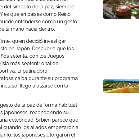
 el del símbolo de la paz, siempre
 Y es que en países como Reino
a puede entenderse como un gesto
de la mano hacia dentro.
Time, quien decidió investigar
sto en Japón. Descubrió que los
 años setenta, con los Juegos
isla más septentrional del
portiva, la patinadora
aratosa caída durante su programa
 incluso, llegó a alzarse con la
 gesto de la paz de forma habitual
es japoneses, reconociendo su
 una celebridad. Si bien parece que
l cuando los aliados empezaron a
iunfo, los japoneses otorgaron el