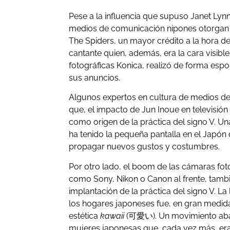
Pese a la influencia que supuso Janet Lyn
medios de comunicación nipones otorgan
The Spiders, un mayor crédito a la hora de 
cantante quien, además, era la cara visible
fotográficas Konica, realizó de forma esp
sus anuncios.
Algunos expertos en cultura de medios d
que, el impacto de Jun Inoue en televisión
como origen de la práctica del signo V. U
ha tenido la pequeña pantalla en el Japón 
propagar nuevos gustos y costumbres.
Por otro lado, el boom de las cámaras fo
como Sony, Nikon o Canon al frente, tambié
implantación de la práctica del signo V. La
los hogares japoneses fue, en gran medida
estética
kawaii
(可愛い). Un movimiento aban
mujeres japonesas que, cada vez más, eran