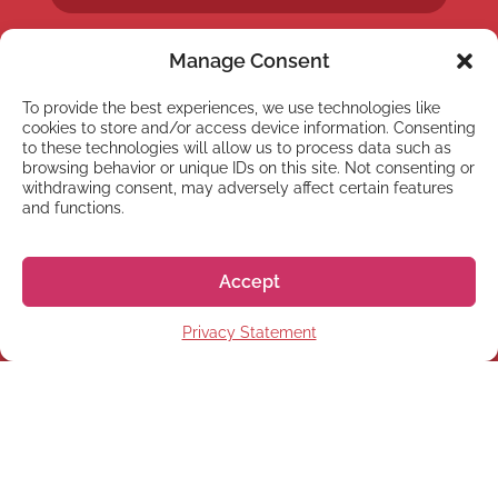
Manage Consent
To provide the best experiences, we use technologies like
cookies to store and/or access device information. Consenting
NEWSLETTER
to these technologies will allow us to process data such as
Suscríbete a nuestra
browsing behavior or unique IDs on this site. Not consenting or
withdrawing consent, may adversely affect certain features
newsletter
and functions.
Accept
Privacy Statement
Suscríbete
© 2026 株式会社GoGo World