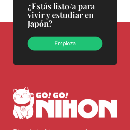
¿Estás listo/a para
vivir y estudiar en
Japón?
Empieza