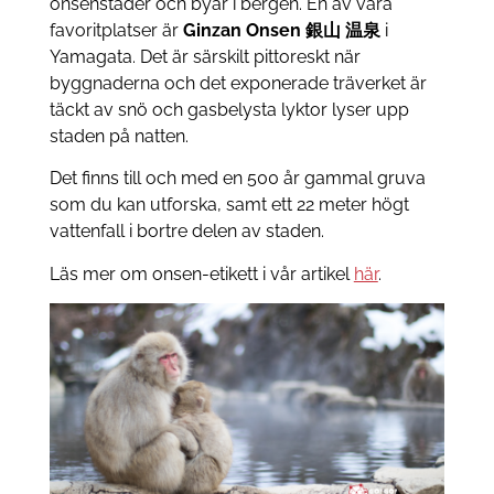
onsenstäder och byar i bergen. En av våra
favoritplatser är
Ginzan Onsen 銀山 温泉
i
Yamagata. Det är särskilt pittoreskt när
byggnaderna och det exponerade träverket är
täckt av snö och gasbelysta lyktor lyser upp
staden på natten.
Det finns till och med en 500 år gammal gruva
som du kan utforska, samt ett 22 meter högt
vattenfall i bortre delen av staden.
Läs mer om onsen-etikett i vår artikel
här
.