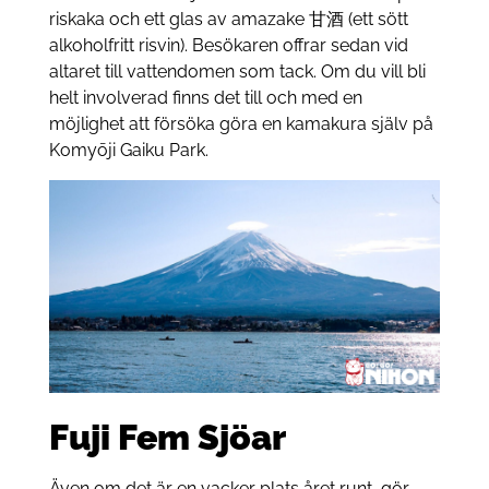
riskaka och ett glas av amazake 甘酒 (ett sött
alkoholfritt risvin). Besökaren offrar sedan vid
altaret till vattendomen som tack. Om du vill bli
helt involverad finns det till och med en
möjlighet att försöka göra en kamakura själv på
Komyōji Gaiku Park.
Fuji Fem Sjöar
Även om det är en vacker plats året runt, gör