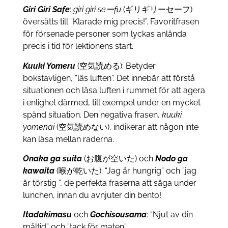
Giri Giri Safe
:
giri giri seーfu
(ギリギリーセーフ)
översätts till ”Klarade mig precis!”. Favoritfrasen
för försenade personer som lyckas anlända
precis i tid för lektionens start.
Kuuki Yomeru
(空気読める): Betyder
bokstavligen, ”läs luften”. Det innebär att förstå
situationen och läsa luften i rummet för att agera
i enlighet därmed, till exempel under en mycket
spänd situation. Den negativa frasen,
kuuki
yomenai
(空気読めない), indikerar att någon inte
kan läsa mellan raderna.
Onaka ga suita
(お腹が空いた) och
Nodo ga
kawaita
(喉が乾いた): “Jag är hungrig” och ”jag
är törstig ”, de perfekta fraserna att säga under
lunchen, innan du avnjuter din bento!
Itadakimasu
och
Gochisousama
: “Njut av din
måltid” och ”tack för maten”.