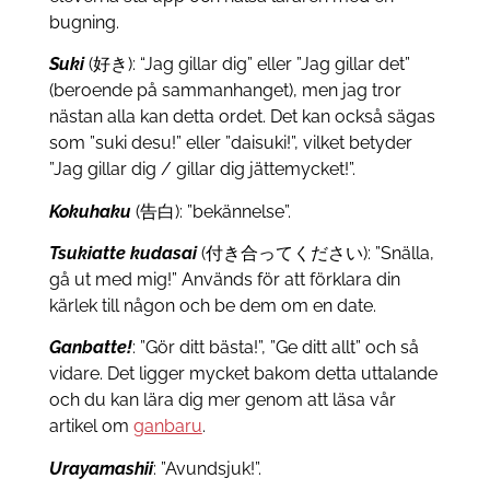
bugning.
Suki
(好き): “Jag gillar dig” eller ”Jag gillar det”
(beroende på sammanhanget), men jag tror
nästan alla kan detta ordet. Det kan också sägas
som ”suki desu!” eller ”daisuki!”, vilket betyder
”Jag gillar dig / gillar dig jättemycket!”.
Kokuhaku
(告白): ”bekännelse”.
Tsukiatte kudasai
(付き合ってください): ”Snälla,
gå ut med mig!” Används för att förklara din
kärlek till någon och be dem om en date.
Ganbatte!
: ”Gör ditt bästa!”, ”Ge ditt allt” och så
vidare. Det ligger mycket bakom detta uttalande
och du kan lära dig mer genom att läsa vår
artikel om
ganbaru
.
Urayamashii
: ”Avundsjuk!”.