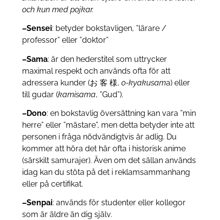
och kun med pojkar.
–
Sensei
: betyder bokstavligen, ”lärare /
professor” eller ”doktor”
–
Sama
: är den hederstitel som uttrycker
maximal respekt och används ofta för att
adressera kunder (お 客 様,
o-kyakusam
a) eller
till gudar (
kamisama
, ”Gud”).
–
Dono
: en bokstavlig översättning kan vara ”min
herre” eller ”mästare”, men detta betyder inte att
personen i fråga nödvändigtvis är adlig. Du
kommer att höra det här ofta i historisk anime
(särskilt samurajer). Även om det sällan används
idag kan du stöta på det i reklamsammanhang
eller på certifikat.
–
Senpai
: används för studenter eller kollegor
som är äldre än dig själv.