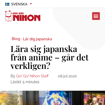
SVENSKA
Blog ·
Lär dig japanska
Lära sig japanska
från anime – går det
verkligen?
By
Go! Go! Nihon Staff
08 jul 2020
Lästid:
5
minutes