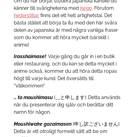
Om du har börjat studera japanska kanske du
känner till svårigheterna med
keigo
. Förutom
hederstitlar
finns det ett helt artighetstal. Det
bästa stället att börja ta itu med den här svåra
delen av japanska är med några vanliga fraser
som du kommer att höra mycket (särskilt i
anime)
Irasshaimase!
: Varje gång du går in i en butik
eller restaurang, och du kan se detta mycket i
anime också, kommer du att höra detta ropas
högt till varje kund. Det översätts till
”Välkommen!”.
… to moushimasu
(__と申します): Detta används
när du presenterar dig själv och berättar ditt
namn för någon.
Moushiwake gozaimasen
(申し訳ございません):
Detta är ett otroligt formellt sätt att be om