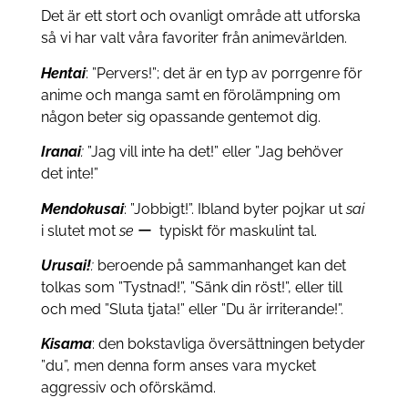
Det är ett stort och ovanligt område att utforska
så vi har valt våra favoriter från animevärlden.
Hentai
:
”Pervers!”; det är en typ av porrgenre för
anime och manga samt en förolämpning om
någon beter sig opassande gentemot dig.
Irana
i
:
”Jag vill inte ha det!” eller ”Jag behöver
det inte!”
Mendokusai
: ”
Jobbigt!”. Ibland byter pojkar ut
sai
i slutet mot
se
ー typiskt för maskulint tal.
Urusai!
:
beroende på sammanhanget kan det
tolkas som ”Tystnad!”, ”Sänk din röst!”, eller till
och med ”Sluta tjata!” eller ”Du är irriterande!”.
Kisama
: den bokstavliga översättningen betyder
”du”, men denna form anses vara mycket
aggressiv och oförskämd.