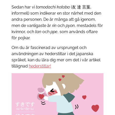
Sedan har vi
tomodachi kotoba
(友 達 言葉,
informell) som indikerar en stor närhet med den
andra personen. De är många att gå igenom,
men de vanligaste är
rin
och
pyon
, mestadels för
kvinnor, och
tan
och
ppe
, som används oftare
för pojkar.
Om du är fascinerad av ursprunget och
användningen av hederstitlar i det japanska
språket, kan du lära dig mer om det i vår artikel
tillägnad
hederstitlar!