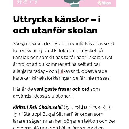
Uttrycka känslor – i
och utanför skolan
Shoujo-anime
, den typ som vanligtvis är avsedd
för en kvinnlig publik, fokuserar mycket på
känslor, och särskilt hos tonåringar i skolan. Det
är troligt att du kommer att ha sett ett par
allahjärtansdag- och
jul
-avsnitt, obesvarade
kärlekar, kärleksförklaringar, de får inte missas.
Här är de
vanligaste fraser och ord
som
används i dessa situationer!!
Kiritsu! Rei! Chakuseki!
(きりつ! れい! ちゃくせ
き!): ”Stå upp! Buga! Sitt ner!” är orden som
läraren säger innan hen börjar en lektion och ber
eleverna stå upp och hälsa läraren med en