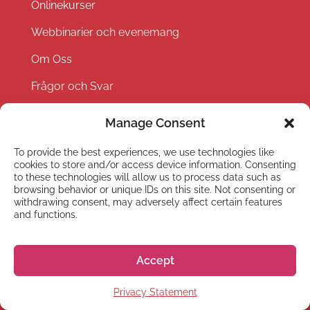
Onlinekurser
Webbinarier och evenemang
Om Oss
Frågor och Svar
Hiragana Quest
Manage Consent
Hälsoförsäkring
To provide the best experiences, we use technologies like
cookies to store and/or access device information. Consenting
Jobba hos oss
to these technologies will allow us to process data such as
browsing behavior or unique IDs on this site. Not consenting or
Evenemang
withdrawing consent, may adversely affect certain features
and functions.
Partner with us
Privacy Policy
Accept
Terms and Conditions
Privacy Statement