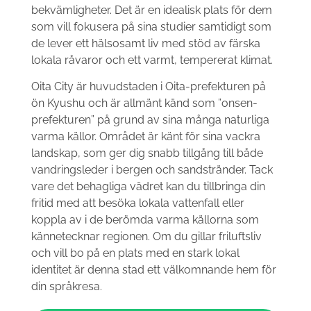
bekvämligheter. Det är en idealisk plats för dem
som vill fokusera på sina studier samtidigt som
de lever ett hälsosamt liv med stöd av färska
lokala råvaror och ett varmt, tempererat klimat.
Oita City är huvudstaden i Oita-prefekturen på
ön Kyushu och är allmänt känd som ”onsen-
prefekturen” på grund av sina många naturliga
varma källor. Området är känt för sina vackra
landskap, som ger dig snabb tillgång till både
vandringsleder i bergen och sandstränder. Tack
vare det behagliga vädret kan du tillbringa din
fritid med att besöka lokala vattenfall eller
koppla av i de berömda varma källorna som
kännetecknar regionen. Om du gillar friluftsliv
och vill bo på en plats med en stark lokal
identitet är denna stad ett välkomnande hem för
din språkresa.