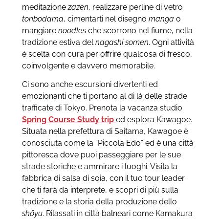
meditazione
zazen
, realizzare perline di vetro
tonbodama
, cimentarti nel disegno
manga
o
mangiare
noodles
che scorrono nel fiume, nella
tradizione estiva del
nagashi somen
. Ogni attività
è scelta con cura per offrire qualcosa di fresco,
coinvolgente e davvero memorabile.
Ci sono anche escursioni divertenti ed
emozionanti che ti portano al di là delle strade
trafficate di Tokyo. Prenota la vacanza studio
Spring Course Study trip
ed esplora Kawagoe.
Situata nella prefettura di Saitama, Kawagoe è
conosciuta come la “Piccola Edo” ed è una città
pittoresca dove puoi passeggiare per le sue
strade storiche e ammirare i luoghi. Visita la
fabbrica di salsa di soia, con il tuo tour leader
che ti farà da interprete, e scopri di più sulla
tradizione e la storia della produzione dello
shōyu
. Rilassati in città balneari come Kamakura